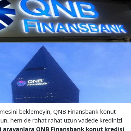
rikmesini beklemeyin, QNB Finansbank konut
urun, hem de rahat rahat uzun vadede kredinizi
si arayanlara QNB Finansbank konut kredisi