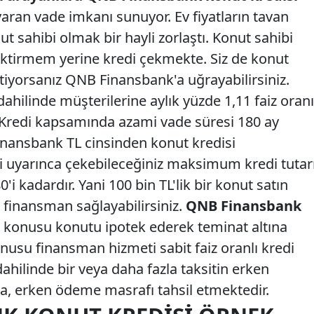
aran vade imkanı sunuyor. Ev fiyatların tavan
 sahibi olmak bir hayli zorlaştı. Konut sahibi
riktirmem yerine kredi çekmekte. Siz de konut
istiyorsanız QNB Finansbank'a uğrayabilirsiniz.
hilinde müşterilerine aylık yüzde 1,11 faiz oranı
 Kredi kapsamında azami vade süresi 180 ay
Finansbank TL cinsinden konut kredisi
i uyarınca çekebileceğiniz maksimum kredi tutar
'i kadardır. Yani 100 bin TL'lik bir konut satın
 finansman sağlayabilirsiniz.
QNB Finansbank
 konusu konutu ipotek ederek teminat altına
nusu finansman hizmeti sabit faiz oranlı kredi
 dahilinde bir veya daha fazla taksitin erken
 erken ödeme masrafı tahsil etmektedir.