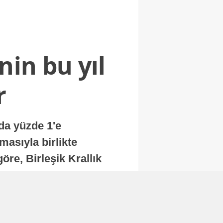
nin bu yıl
r
nda yüzde 1'e
masıyla birlikte
re, Birleşik Krallık
.
Abone Ol