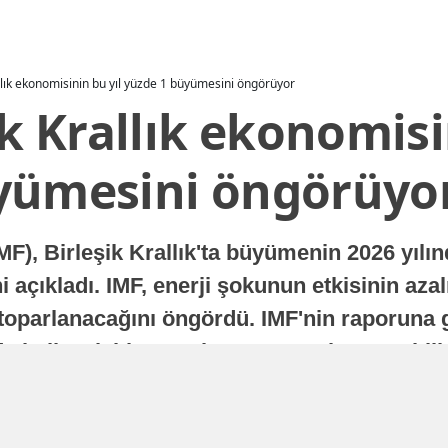
allık ekonomisinin bu yıl yüzde 1 büyümesini öngörüyor
ik Krallık ekonomisi
yümesini öngörüyo
MF), Birleşik Krallık'ta büyümenin 2026 yılı
 açıkladı. IMF, enerji şokunun etkisinin azal
oparlanacağını öngördü. IMF'nin raporuna gö
a istikrarlı bir toparlanma süreci yaşayabilir
Yayınlanma
16 Temmuz 2026 - 22:37