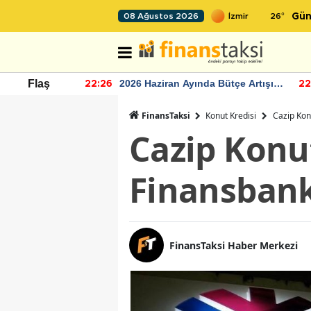
26
°
08 Ağustos 2026
Gün
r seviyesinin
2026 Haziran Ayında Bütçe Artışı
Flaş
22:26
22
Yaşandı
FinansTaksi
Konut Kredisi
Cazip Kon
Cazip Konu
Finansbank
FinansTaksi Haber Merkezi