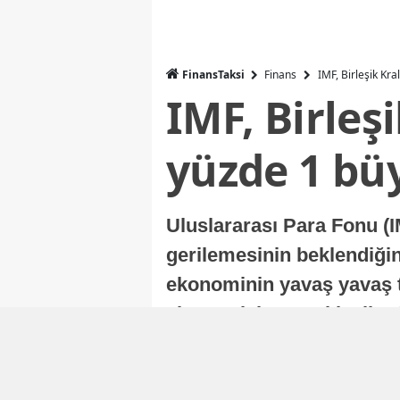
FinansTaksi
Finans
IMF, Birleşik Kr
IMF, Birleş
yüzde 1 bü
Uluslararası Para Fonu (I
gerilemesinin beklendiğini
ekonominin yavaş yavaş t
ekonomisi, sonraki yıllard
Nur Duman