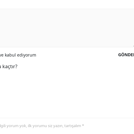
GÖNDE
e kabul ediyorum
 kaçtır?
 ilgili yorum yok, ilk yorumu siz yazın, tartışalım *