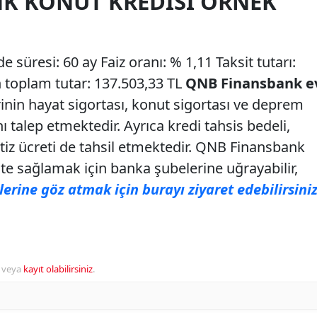
K KONUT KREDISI ÖRNEK
e süresi: 60 ay Faiz oranı: % 1,11 Taksit tutarı:
 toplam tutar: 137.503,33 TL
QNB Finansbank e
in hayat sigortası, konut sigortası ve deprem
ı talep etmektedir. Ayrıca kredi tahsis bedeli,
rtiz ücreti de tahsil etmektedir. QNB Finansbank
dite sağlamak için banka şubelerine uğrayabilir,
erine göz atmak için burayı ziyaret edebilirsiniz
veya
kayıt olabilirsiniz
.