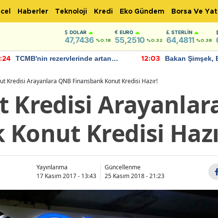
cel
Haberler
Teknoloji
Kredi
Eko Gündem
Borsa Ve Yat
DOLAR
EURO
STERLIN
47,7436
55,2510
64,4811
%0.18
%0.32
%0.38
TCMB'nin rezervlerinde artan
Bakan Şimşek, 
:24
12:03
momentum devam ediyor
için umut verici
bulundu
ut Kredisi Arayanlara QNB Finansbank Konut Kredisi Hazır!
t Kredisi Arayanla
 Konut Kredisi Hazı
Yayınlanma
Güncellenme
17 Kasım 2017 - 13:43
25 Kasım 2018 - 21:23