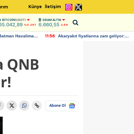
Künye
İletişim
ırım
BITCOIN
(USDT)
GRAM ALTIN
65.042,89
6.660,55
%0.297
2,59
Batman Havalimanı
Akaryakıt fiyatlarına zam geliyor:
11:56
 açıklamalarda
Yeni tarih açıklandı
ra QNB
r!
Abone Ol