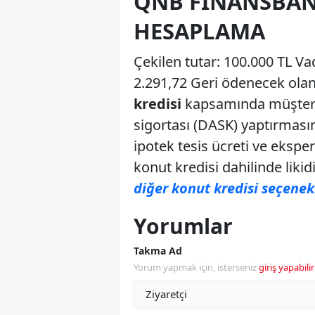
QNB FINANSBAN
HESAPLAMA
Çekilen tutar: 100.000 TL Vad
2.291,72 Geri ödenecek olan
kredisi
kapsamında müşterin
sigortası (DASK) yaptırmasın
ipotek tesis ücreti ve ekspe
konut kredisi dahilinde liki
diğer konut kredisi seçenekl
Yorumlar
Takma Ad
Yorum yapmak için, isterseniz
giriş yapabilir