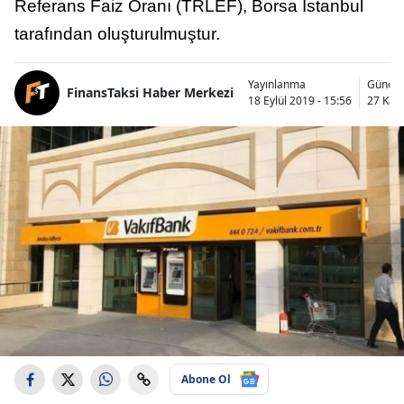
Referans Faiz Oranı (TRLEF), Borsa İstanbul
tarafından oluşturulmuştur.
Yayınlanma
Güncel
FinansTaksi Haber Merkezi
18 Eylül 2019 - 15:56
27 Kası
Abone Ol