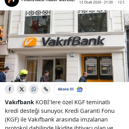
12 Ocak 2020 - 21:30
12 Oca
Abone Ol
Vakıfbank
KOBİ'lere özel KGF teminatlı
kredi desteği sunuyor. Kredi Garanti Fonu
(KGF) ile Vakıfbank arasında imzalanan
protokol dahilinde likidite ihtiyacı olan ve