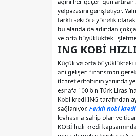
ağını her geçen gün artıran 
yelpazesini genişletiyor. Yal
farklı sektöre yönelik olara
bu alanda da adından çokça s
ve orta büyüklükteki işletme
ING KOBİ HIZLI
Küçük ve orta büyüklükteki iş
ani gelişen finansman gereks
ticaret erbabının yanında ye
esnafa 100 bin Türk Lirası’n
Kobi kredi ING tarafından ay
sağlanıyor.
Farklı Kobi kredi
levhasına sahip olan ve tica
KOBİ hızlı kredi kapsamında 
geri ödemeleri bankaya 6 ay