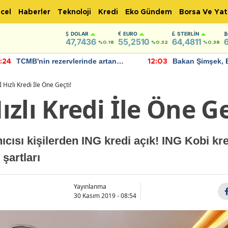
cel
Haberler
Teknoloji
Kredi
Eko Gündem
Borsa Ve Yat
DOLAR
EURO
STERLIN
47,7436
55,2510
64,4811
%0.18
%0.32
%0.38
TCMB'nin rezervlerinde artan
Bakan Şimşek, 
:24
12:03
momentum devam ediyor
için umut verici
bulundu
Hızlı Kredi İle Öne Geçti!
zlı Kredi İle Öne Ge
nıcısı kişilerden ING kredi açık! ING Kobi k
şartları
Yayınlanma
30 Kasım 2019 - 08:54