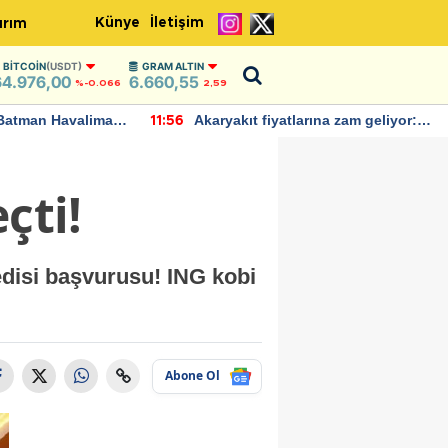
Künye
İletişim
ırım
BITCOIN
(USDT)
GRAM ALTIN
64.976,00
6.660,55
%-0.066
2,59
Batman Havalimanı
Akaryakıt fiyatlarına zam geliyor:
11:56
 açıklamalarda
Yeni tarih açıklandı
çti!
redisi başvurusu! ING kobi
Abone Ol