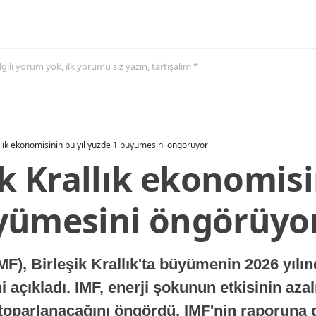
 ilgili yorum yok, ilk yorumu siz yazın, tartışalım *
allık ekonomisinin bu yıl yüzde 1 büyümesini öngörüyor
ik Krallık ekonomisi
yümesini öngörüyo
MF), Birleşik Krallık'ta büyümenin 2026 yılı
 açıkladı. IMF, enerji şokunun etkisinin azal
oparlanacağını öngördü. IMF'nin raporuna gö