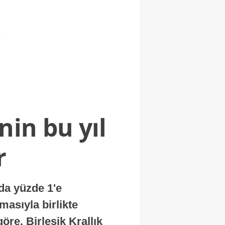
nin bu yıl
r
nda yüzde 1'e
masıyla birlikte
re, Birleşik Krallık