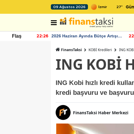
27
°
09 Ağustos 2026
Gün
r seviyesinin
2026 Haziran Ayında Bütçe Artışı
Flaş
22:26
22
Yaşandı
FinansTaksi
KOBİ Kredileri
ING KOBİ 
ING KOBİ Hı
ING Kobi hızlı kredi kulla
kredi başvuru ve başvuru 
FinansTaksi Haber Merkezi