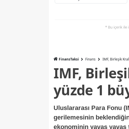
* Bu içerik ile
FinansTaksi
Finans
IMF, Birleşik Kr
IMF, Birleş
yüzde 1 bü
Uluslararası Para Fonu (I
gerilemesinin beklendiğini
ekonominin yavaş yavaş t