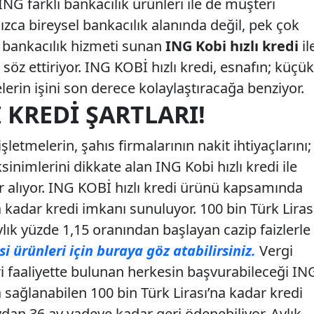
ING farklı bankacılık ürünleri ile de müşteri
nızca bireysel bankacılık alanında değil, pek çok
k bankacılık hizmeti sunan
ING Kobi hızlı kredi
il
öz ettiriyor. ING KOBİ hızlı kredi, esnafın; küçük
lerin işini son derece kolaylaştıracağa benziyor.
 KREDI ŞARTLARI!
letmelerin, şahıs firmalarının nakit ihtiyaçlarını;
inimlerini dikkate alan ING Kobi hızlı kredi ile
r alıyor. ING KOBİ hızlı kredi ürünü kapsamında
a kadar kredi imkanı sunuluyor. 100 bin Türk Liras
lık yüzde 1,15 oranından başlayan cazip faizlerle
si ürünleri için buraya göz atabilirsiniz.
Vergi
ri faaliyette bulunan herkesin başvurabileceği IN
sağlanabilen 100 bin Türk Lirası’na kadar kredi
dan 36 ay vadeye kadar geri ödenebiliyor. Aylık