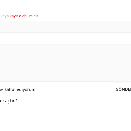
veya
kayıt olabilirsiniz
.
GÖNDE
e kabul ediyorum
 kaçtır?