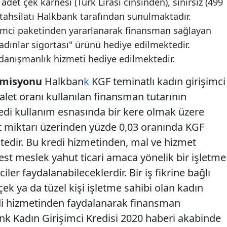
adet çek karnesi (Türk Lirası cinsinden), sınırsız (499
k tahsilatı Halkbank tarafından sunulmaktadır.
şimci paketinden yararlanarak finansman sağlayan
dınlar sigortası" ürünü hediye edilmektedir.
e danışmanlık hizmeti hediye edilmektedir.
Komisyonu
Halkban
k
KGF teminatlı kadın girişimci
let oranı kullanılan finansman tutarının
edi kullanım esnasında bir kere olmak üzere
et miktarı üzerinden yüzde 0,03 oranında KGF
edir. Bu kredi hizmetinden, mal ve hizmet
est meslek yahut ticari amaca yönelik bir işletme
ler faydalanabileceklerdir. Bir iş fikrine bağlı
çek ya da tüzel kişi işletme sahibi olan kadın
edi hizmetinden faydalanarak finansman
ank Kadın Girişimci Kredisi 2020 haberi akabinde