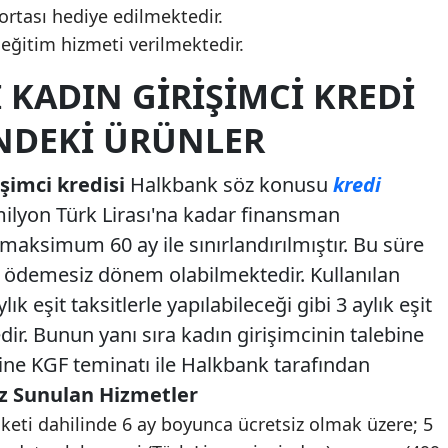
ortası hediye edilmektedir.
 eğitim hizmeti verilmektedir.
 KADIN GIRIŞIMCI KREDI
INDEKI ÜRÜNLER
işimci kredisi
Halkbank söz konusu
kredi
yon Türk Lirası'na kadar finansman
maksimum 60 ay ile sınırlandırılmıştır. Bu süre
a ödemesiz dönem olabilmektedir. Kullanılan
k eşit taksitlerle yapılabileceği gibi 3 aylık eşit
dir. Bunun yanı sıra kadın girişimcinin talebine
ine KGF teminatı ile Halkbank tarafından
iz Sunulan Hizmetler
aketi dahilinde 6 ay boyunca ücretsiz olmak üzere; 5