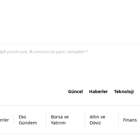
 ilgili yorum yok, ilk yorumu siz yazın, tartışalım *
Güncel
Haberler
Teknoloji
Eko
Borsa ve
Altın ve
rler
Finans
Gündem
Yatırım
Döviz