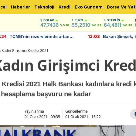
cel
Haberler
Teknoloji
Kredi
Eko Gündem
Borsa Ve Yat
DOLAR
EURO
STERLIN
47,7436
55,2510
64,4811
%0.18
%0.32
%0.38
TCMB'nin rezervlerinde artan
Bakan Şimşek, 
:24
12:03
momentum devam ediyor
için umut verici
bulundu
 Kadın Girişimci Kredisi 2021
dın Girişimci Kred
Kredisi 2021 Halk Bankası kadınlara kredi k
u hesaplama başvuru ne kadar
Yayınlanma
Güncellenme
01 Ocak 2021 - 09:35
01 Ocak 2021 - 16:22