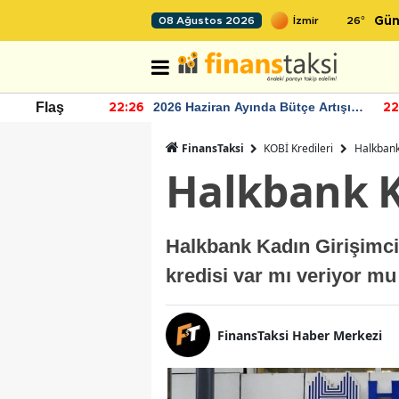
26
°
08 Ağustos 2026
Gün
r seviyesinin
2026 Haziran Ayında Bütçe Artışı
Flaş
22:26
22
Yaşandı
FinansTaksi
KOBİ Kredileri
Halkbank
Halkbank Ka
Halkbank Kadın Girişimci 
kredisi var mı veriyor m
FinansTaksi Haber Merkezi