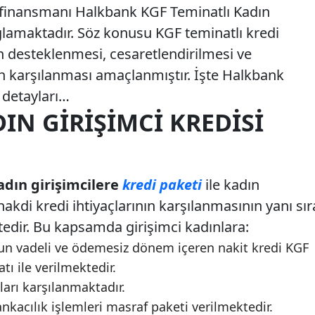
n finansmanı Halkbank KGF Teminatlı Kadın
ağlamaktadır. Söz konusu KGF teminatlı kredi
rin desteklenmesi, cesaretlendirilmesi ve
n karşılanması amaçlanmıştır. İşte Halkbank
detayları…
N GIRIŞIMCI KREDISI
dın girişimcilere
kredi paketi
ile kadın
 nakdi kredi ihtiyaçlarının karşılanmasının yanı sır
ktedir. Bu kapsamda girişimci kadınlara:
uygun vadeli ve ödemesiz dönem içeren nakit kredi KGF
tı ile verilmektedir.
çları karşılanmaktadır.
nkacılık işlemleri masraf paketi verilmektedir.