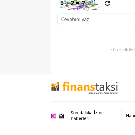
* Bu içerik ile
Son dakika İzmir
Habe
haberleri