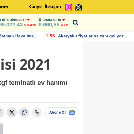
Künye
İletişim
ırım
BITCOIN
(USDT)
GRAM ALTIN
65.022,43
6.660,55
%0.245
2,59
Batman Havalimanı
Akaryakıt fiyatlarına zam geliyor:
11:56
 açıklamalarda
Yeni tarih açıklandı
isi 2021
gf teminatlı ev hanımı
Abone Ol