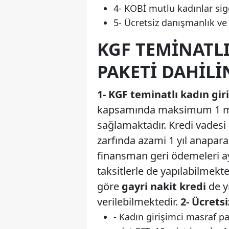
4- KOBİ mutlu kadınlar sig
5- Ücretsiz danışmanlık ve
KGF TEMINATLI
PAKETI DAHIL
1- KGF teminatlı kadın gir
kapsamında maksimum 1 mil
sağlamaktadır. Kredi vadesi 
zarfında azami 1 yıl anapar
finansman geri ödemeleri aylı
taksitlerle de yapılabilmekte
göre
gayri nakit kredi
de y
verilebilmektedir.
2- Ücrets
- Kadın girişimci masraf p