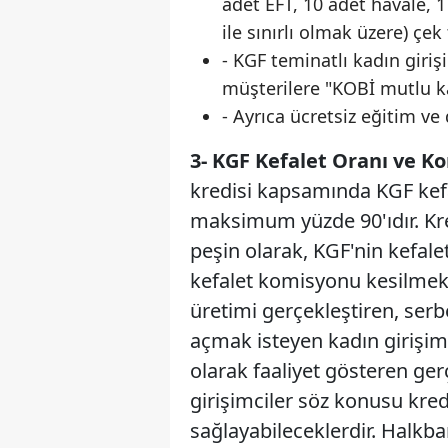
adet EFT, 10 adet havale, 1 
ile sınırlı olmak üzere) çe
- KGF teminatlı kadın giri
müşterilere "KOBİ mutlu ka
- Ayrıca ücretsiz eğitim v
3- KGF Kefalet Oranı ve 
kredisi kapsamında KGF kefa
maksimum yüzde 90'ıdır. Kr
peşin olarak, KGF'nin kefal
kefalet komisyonu kesilmekt
üretimi gerçekleştiren, serb
açmak isteyen kadın girişimci
olarak faaliyet gösteren ger
girişimciler söz konusu kr
sağlayabileceklerdir. Halkb