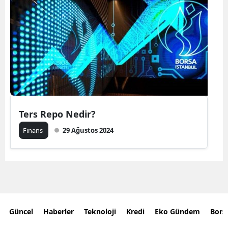
Ters Repo Nedir?
Finans
29 Ağustos 2024
Güncel
Haberler
Teknoloji
Kredi
Eko Gündem
Bors