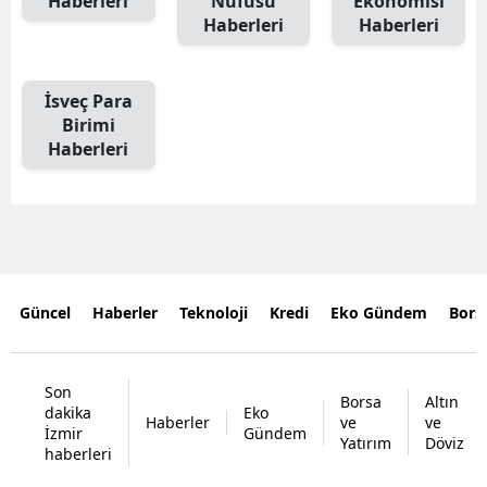
Haberleri
Nüfusu
Ekonomisi
Haberleri
Haberleri
İsveç Para
Birimi
Haberleri
Güncel
Haberler
Teknoloji
Kredi
Eko Gündem
Bors
Son
Borsa
Altın
dakika
Eko
Haberler
ve
ve
İzmir
Gündem
Yatırım
Döviz
haberleri