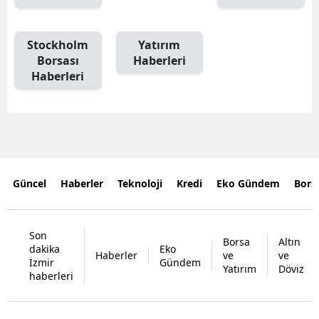
Stockholm
Yatırım
Borsası
Haberleri
Haberleri
Güncel
Haberler
Teknoloji
Kredi
Eko Gündem
Bors
Son
Borsa
Altın
dakika
Eko
Haberler
ve
ve
İzmir
Gündem
Yatırım
Döviz
haberleri