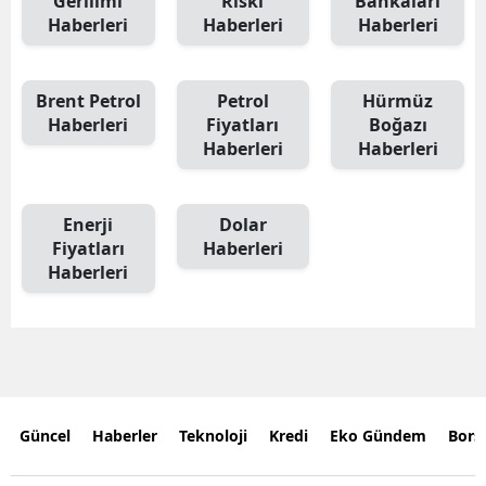
Gerilimi
Riski
Bankaları
Haberleri
Haberleri
Haberleri
Brent Petrol
Petrol
Hürmüz
Haberleri
Fiyatları
Boğazı
Haberleri
Haberleri
Enerji
Dolar
Fiyatları
Haberleri
Haberleri
Güncel
Haberler
Teknoloji
Kredi
Eko Gündem
Bors