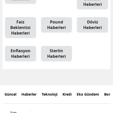
Haberleri
Faiz
Pound
Döviz
Beklentisi
Haberleri
Haberleri
Haberleri
Enflasyon
Sterlin
Haberleri
Haberleri
Güncel
Haberler
Teknoloji
Kredi
Eko Gündem
Bors
Son