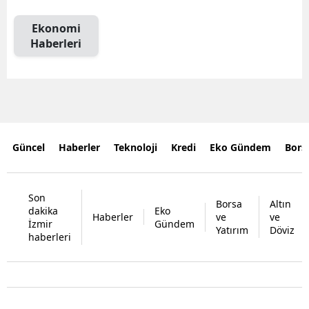
Ekonomi
Haberleri
Güncel
Haberler
Teknoloji
Kredi
Eko Gündem
Bors
Son
Borsa
Altın
dakika
Eko
Haberler
ve
ve
İzmir
Gündem
Yatırım
Döviz
haberleri