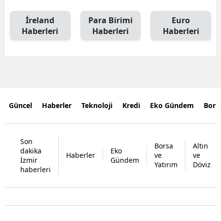
İreland
Para Birimi
Euro
Haberleri
Haberleri
Haberleri
Güncel
Haberler
Teknoloji
Kredi
Eko Gündem
Bors
Son
Borsa
Altın
dakika
Eko
Haberler
ve
ve
İzmir
Gündem
Yatırım
Döviz
haberleri