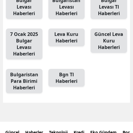
Bulgar
Bulgaristan
Bulgar
Levası
Levası
Levası Tl
Haberleri
Haberleri
Haberleri
7 Ocak 2025
Leva Kuru
Güncel Leva
Bulgar
Haberleri
Kuru
Levası
Haberleri
Haberleri
Bulgaristan
Bgn Tl
Para Birimi
Haberleri
Haberleri
Güncel
Haberler
Teknoloji
Kredi
Eko Gündem
Bors