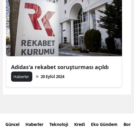
Adidas'a rekabet soruşturması açıldı
Haberler
20 Eylül 2024
Güncel
Haberler
Teknoloji
Kredi
Eko Gündem
Bors