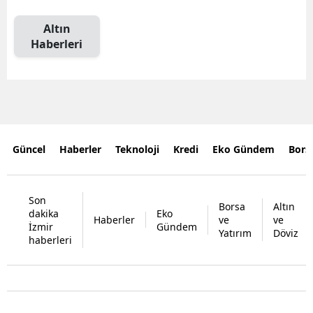
Altın
Haberleri
Güncel
Haberler
Teknoloji
Kredi
Eko Gündem
Bors
Son
Borsa
Altın
dakika
Eko
Haberler
ve
ve
İzmir
Gündem
Yatırım
Döviz
haberleri