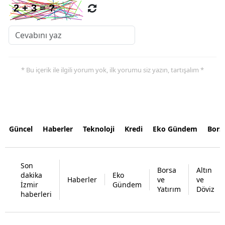
* Bu içerik ile ilgili yorum yok, ilk yorumu siz yazın, tartışalım *
Güncel
Haberler
Teknoloji
Kredi
Eko Gündem
Bors
Son
Borsa
Altın
dakika
Eko
Haberler
ve
ve
İzmir
Gündem
Yatırım
Döviz
haberleri