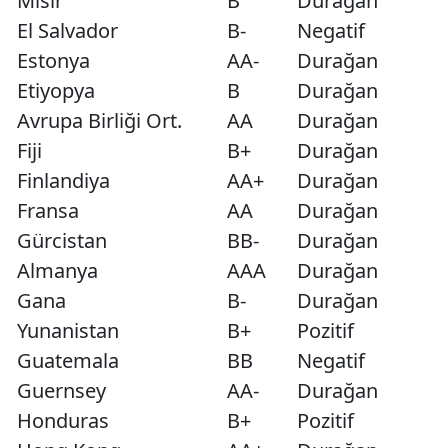
Mısır
B
Durağan
El Salvador
B-
Negatif
Estonya
AA-
Durağan
Etiyopya
B
Durağan
Avrupa Birliği Ort.
AA
Durağan
Fiji
B+
Durağan
Finlandiya
AA+
Durağan
Fransa
AA
Durağan
Gürcistan
BB-
Durağan
Almanya
AAA
Durağan
Gana
B-
Durağan
Yunanistan
B+
Pozitif
Guatemala
BB
Negatif
Guernsey
AA-
Durağan
Honduras
B+
Pozitif