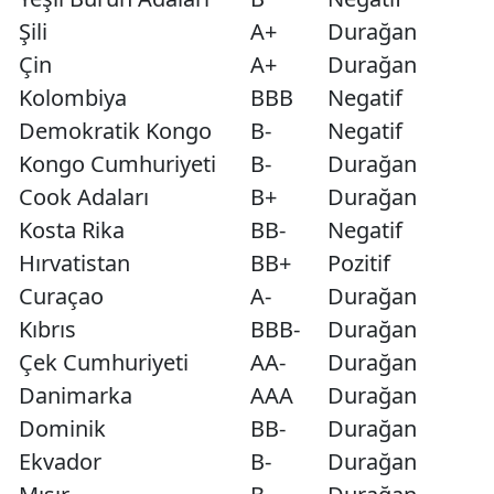
Şili
A+
Durağan
Çin
A+
Durağan
Kolombiya
BBB
Negatif
Demokratik Kongo
B-
Negatif
Kongo Cumhuriyeti
B-
Durağan
Cook Adaları
B+
Durağan
Kosta Rika
BB-
Negatif
Hırvatistan
BB+
Pozitif
Curaçao
A-
Durağan
Kıbrıs
BBB-
Durağan
Çek Cumhuriyeti
AA-
Durağan
Danimarka
AAA
Durağan
Dominik
BB-
Durağan
Ekvador
B-
Durağan