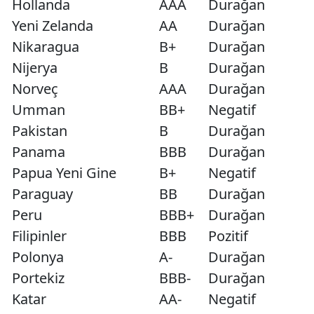
Hollanda
AAA
Durağan
Yeni Zelanda
AA
Durağan
Nikaragua
B+
Durağan
Nijerya
B
Durağan
Norveç
AAA
Durağan
Umman
BB+
Negatif
Pakistan
B
Durağan
Panama
BBB
Durağan
Papua Yeni Gine
B+
Negatif
Paraguay
BB
Durağan
Peru
BBB+
Durağan
Filipinler
BBB
Pozitif
Polonya
A-
Durağan
Portekiz
BBB-
Durağan
Katar
AA-
Negatif