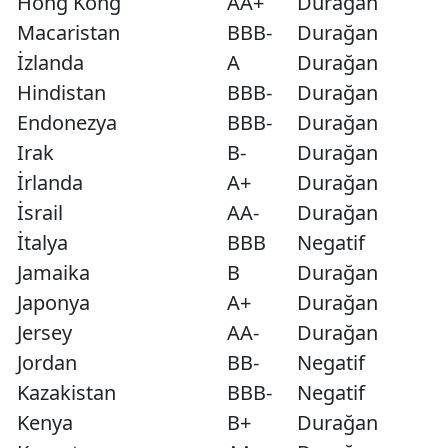
Hong Kong
AA+
Durağan
Macaristan
BBB-
Durağan
İzlanda
A
Durağan
Hindistan
BBB-
Durağan
Endonezya
BBB-
Durağan
Irak
B-
Durağan
İrlanda
A+
Durağan
İsrail
AA-
Durağan
İtalya
BBB
Negatif
Jamaika
B
Durağan
Japonya
A+
Durağan
Jersey
AA-
Durağan
Jordan
BB-
Negatif
Kazakistan
BBB-
Negatif
Kenya
B+
Durağan