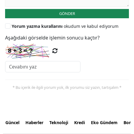
GÖNDER
Yorum yazma kurallarını
okudum ve kabul ediyorum
Aşağıdaki görselde işlemin sonucu kaçtır?
* Bu içerik ile ilgili yorum yok, ilk yorumu siz yazın, tartışalım *
Güncel
Haberler
Teknoloji
Kredi
Eko Gündem
Bors