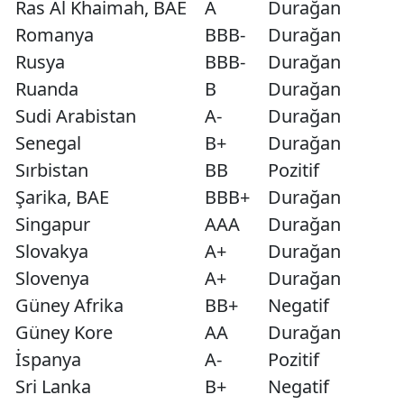
Ras Al Khaimah, BAE
A
Durağan
Romanya
BBB-
Durağan
Rusya
BBB-
Durağan
Ruanda
B
Durağan
Sudi Arabistan
A-
Durağan
Senegal
B+
Durağan
Sırbistan
BB
Pozitif
Şarika, BAE
BBB+
Durağan
Singapur
AAA
Durağan
Slovakya
A+
Durağan
Slovenya
A+
Durağan
Güney Afrika
BB+
Negatif
Güney Kore
AA
Durağan
İspanya
A-
Pozitif
Sri Lanka
B+
Negatif