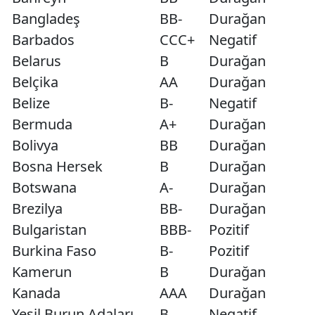
Bangladeş
BB-
Durağan
Barbados
CCC+
Negatif
Belarus
B
Durağan
Belçika
AA
Durağan
Belize
B-
Negatif
Bermuda
A+
Durağan
Bolivya
BB
Durağan
Bosna Hersek
B
Durağan
Botswana
A-
Durağan
Brezilya
BB-
Durağan
Bulgaristan
BBB-
Pozitif
Burkina Faso
B-
Pozitif
Kamerun
B
Durağan
Kanada
AAA
Durağan
Yeşil Burun Adaları
B
Negatif