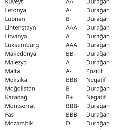
Kuveyt
AA
Durağan
Letonya
A-
Durağan
Lübnan
B-
Durağan
Lihtenştayn
AAA
Durağan
Litvanya
A
Durağan
Lüksemburg
AAA
Durağan
Makedonya
BB-
Durağan
Malezya
A-
Durağan
Malta
A-
Pozitif
Meksika
BBB+
Negatif
Moğolistan
B-
Durağan
Karadağ
B+
Negatif
Montserrat
BBB-
Durağan
Fas
BBB-
Durağan
Mozambik
D
Durağan