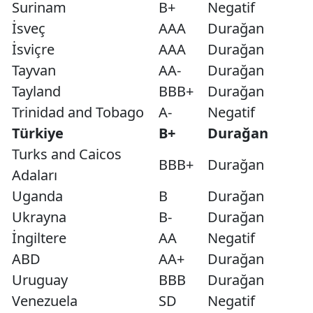
Surinam
B+
Negatif
İsveç
AAA
Durağan
İsviçre
AAA
Durağan
Tayvan
AA-
Durağan
Tayland
BBB+
Durağan
Trinidad and Tobago
A-
Negatif
Türkiye
B+
Durağan
Turks and Caicos
BBB+
Durağan
Adaları
Uganda
B
Durağan
Ukrayna
B-
Durağan
İngiltere
AA
Negatif
ABD
AA+
Durağan
Uruguay
BBB
Durağan
Venezuela
SD
Negatif