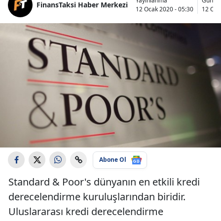
Yayınlanma
Günce
FinansTaksi Haber Merkezi
12 Ocak 2020 - 05:30
12 Oca
Abone Ol
Standard & Poor's dünyanın en etkili kredi
derecelendirme kuruluşlarından biridir.
Uluslararası kredi derecelendirme