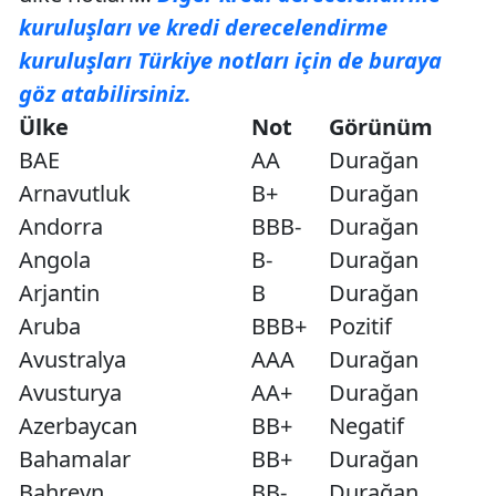
kuruluşları ve kredi derecelendirme
kuruluşları Türkiye notları için de buraya
göz atabilirsiniz.
Ülke
Not
Görünüm
BAE
AA
Durağan
Arnavutluk
B+
Durağan
Andorra
BBB-
Durağan
Angola
B-
Durağan
Arjantin
B
Durağan
Aruba
BBB+
Pozitif
Avustralya
AAA
Durağan
Avusturya
AA+
Durağan
Azerbaycan
BB+
Negatif
Bahamalar
BB+
Durağan
Bahreyn
BB-
Durağan