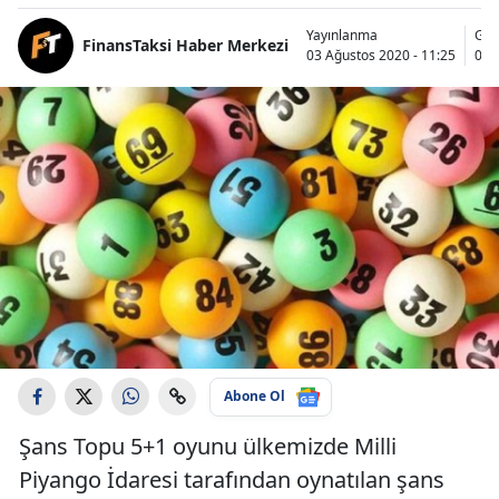
Yayınlanma
Gün
FinansTaksi Haber Merkezi
03 Ağustos 2020 - 11:25
03 
Abone Ol
Şans Topu 5+1 oyunu ülkemizde Milli
Piyango İdaresi tarafından oynatılan şans