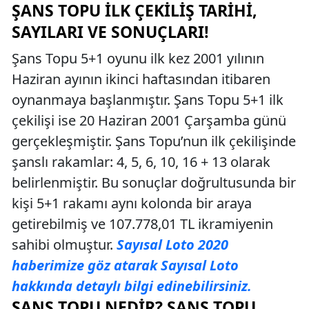
ŞANS TOPU İLK ÇEKILIŞ TARIHI,
SAYILARI VE SONUÇLARI!
Şans Topu 5+1 oyunu ilk kez 2001 yılının
Haziran ayının ikinci haftasından itibaren
oynanmaya başlanmıştır. Şans Topu 5+1 ilk
çekilişi ise 20 Haziran 2001 Çarşamba günü
gerçekleşmiştir. Şans Topu’nun ilk çekilişinde
şanslı rakamlar: 4, 5, 6, 10, 16 + 13 olarak
belirlenmiştir. Bu sonuçlar doğrultusunda bir
kişi 5+1 rakamı aynı kolonda bir araya
getirebilmiş ve 107.778,01 TL ikramiyenin
sahibi olmuştur.
Sayısal Loto 2020
haberimize göz atarak Sayısal Loto
hakkında detaylı bilgi edinebilirsiniz.
ŞANS TOPU NEDIR? ŞANS TOPU