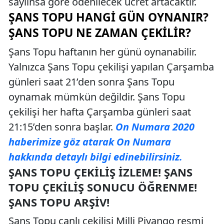
sayıınsa göre ödenilecek ücret artacaktır.
ŞANS TOPU HANGI GÜN OYNANIR?
ŞANS TOPU NE ZAMAN ÇEKILIR?
Şans Topu haftanın her günü oynanabilir.
Yalnızca Şans Topu çekilişi yapılan Çarşamba
günleri saat 21’den sonra Şans Topu
oynamak mümkün değildir. Şans Topu
çekilişi her hafta Çarşamba günleri saat
21:15’den sonra başlar.
On Numara 2020
haberimize göz atarak On Numara
hakkında detaylı bilgi edinebilirsiniz.
ŞANS TOPU ÇEKILIŞ İZLEME! ŞANS
TOPU ÇEKILIŞ SONUCU ÖĞRENME!
ŞANS TOPU ARŞIV!
Şans Topu canlı çekilişi Milli Piyango resmi