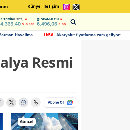
Künye
İletişim
ırım
BITCOIN
(USDT)
GRAM ALTIN
4.365,40
6.496,06
%-0.493
0,05
Batman Havalimanı
Akaryakıt fiyatlarına zam geliyor:
11:56
 açıklamalarda
Yeni tarih açıklandı
İtalya Resmi
Abone Ol
Güncel