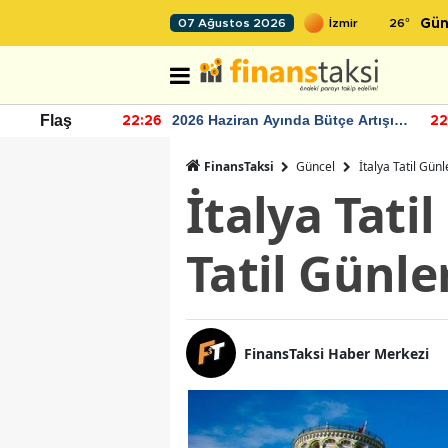
26
°
07 Ağustos 2026
Gün
r seviyesinin
2026 Haziran Ayında Bütçe Artışı
Flaş
22:26
22
Yaşandı
FinansTaksi
Güncel
İtalya Tatil Gün
İtalya Tati
Tatil Günle
FinansTaksi Haber Merkezi