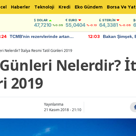
cel
Haberler
Teknoloji
Kredi
Eko Gündem
Borsa Ve Yat
DOLAR
EURO
STERLIN
47,7210
55,0404
64,3381
6
%0.05
%-0.13
%-0.05
TCMB'nin rezervlerinde artan
Bakan Şimşek, 
:24
12:03
momentum devam ediyor
için umut verici
bulundu
leri Nelerdir? İtalya Resmi Tatil Günleri 2019
l Günleri Nelerdir? 
ri 2019
Yayınlanma
21 Kasım 2018 - 21:10