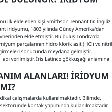
 ilk elde eden kişi Smithson Tennant'tır. İngiliz
nt iridyumu, 1803 yılında Güney Amerika'dan
herinden elde etmiştir. Bu buluş Londra'da
miyum parçalarının hidro klorik asit (HCl) ve nitri
 girmeleri sonucunda meydana gelmiştir.
 adı verilmiştir. İris Latince gökkuşağı anlamına
ANIM ALANLARI! İRIDYUM
 MI?
ikal çalışmalarda kullanılmaktadır. Bilimde,
sektöründe kontak yapımında kullanılmaktadır.