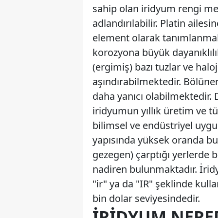
sahip olan iridyum rengi me
adlandırılabilir. Platin aile
element olarak tanımlanmakta
korozyona büyük dayanıklılık
(ergimiş) bazı tuzlar ve halo
aşındırabilmektedir. Bölünen
daha yanıcı olabilmektedir.
iridyumun yıllık üretim ve t
bilimsel ve endüstriyel uygu
yapısında yüksek oranda bu
gezegen) çarptığı yerlerde 
nadiren bulunmaktadır. İri
"ir" ya da "IR" şeklinde kulla
bin dolar seviyesindedir.
İRIDYUM NERE