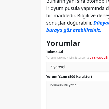
Bunların yanı sıra otomobil 
iridyum pusula yapımında d
bir maddedir. Bilgili ve den
sonuçlar doğurabilir.
Dünyad
buraya göz atabilirsiniz.
Yorumlar
Takma Ad
Yorum yapmak için, isterseniz
giriş yapabilir
Yorum Yazın (500 Karakter)