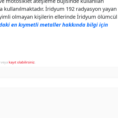
ve motosiklet ateşleme bujisinde kullanılan
a kullanılmaktadır. İridyum 192 radyasyon yayan
eyimli olmayan kişilerin ellerinde İridyum ölümcül
aki en kıymetli metaller hakkında bilgi için
veya
kayıt olabilirsiniz
.