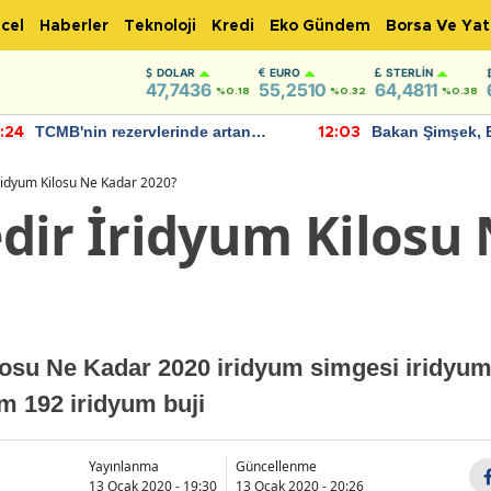
cel
Haberler
Teknoloji
Kredi
Eko Gündem
Borsa Ve Yat
DOLAR
EURO
STERLIN
47,7436
55,2510
64,4811
%0.18
%0.32
%0.38
TCMB'nin rezervlerinde artan
Bakan Şimşek, 
:24
12:03
momentum devam ediyor
için umut verici
bulundu
ridyum Kilosu Ne Kadar 2020?
dir İridyum Kilosu
losu Ne Kadar 2020 iridyum simgesi iridyum
m 192 iridyum buji
Yayınlanma
Güncellenme
13 Ocak 2020 - 19:30
13 Ocak 2020 - 20:26