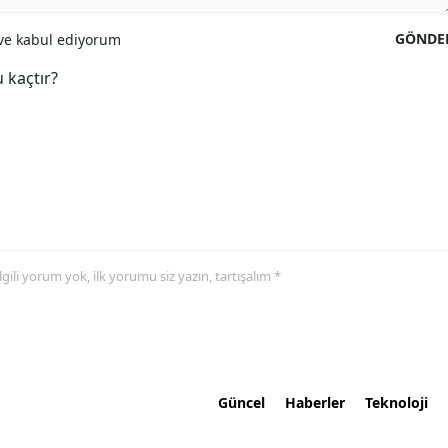
GÖNDE
e kabul ediyorum
 kaçtır?
 ilgili yorum yok, ilk yorumu siz yazın, tartışalım *
Güncel
Haberler
Teknoloji