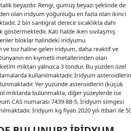
talik beyazdır. Rengi, gümüş beyazı şeklinde de
sinden olan iridyum yoğunluğu en fazla olan ikinci
dır. 2 bin santigrat derece sıcaklıkta dahi
 göstermektedir. Katı halde iken sıvılaşmış
jenler bloklar halindeki iridyumu
 ve toz haline gelen iridyum, daha reaktif ve
 Dünyanın en kıymetli metallerinden olan
üketim miktarı yalnızca 3 tondur. Bu yüzden özel
lamalarda kullanılmaktadır. İridyum asteroidleri
lunmaktadır. Yer yüzünde asteroidlerin (küçük
bol miktarda bulunmakta, diğer yüzeylerde ise
dyum CAS numarası 7439-88-5, İridyum simgesi
nılmaktadır. İridyum kg fiyatı 2020 yılı itibari ile 5
DE BULUNUR? İRIDYUM