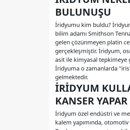
BULUNUŞU
İridyumu kim buldu? İridyumu
bilim adamı Smithson Tenna
gelen çözünmeyen platin cev
gerçekleşmiştir. İridyum, os
asit ile kimyasal tepkimeye
İridyuma o zamanlarda "iris"
gelmektedir.
İRIDYUM KULL
KANSER YAPAR
İridyum özel endüstri ve med
kalem yapımında, otomotiv 