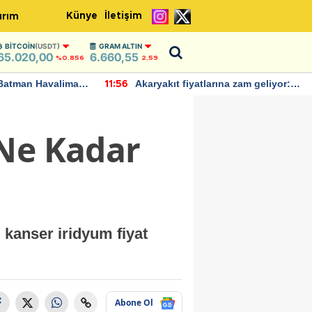
Künye
İletişim
ırım
BITCOIN
(USDT)
GRAM ALTIN
65.020,00
6.660,55
%0.856
2,59
Batman Havalimanı
Akaryakıt fiyatlarına zam geliyor:
11:56
 açıklamalarda
Yeni tarih açıklandı
 Ne Kadar
 kanser iridyum fiyat
Abone Ol