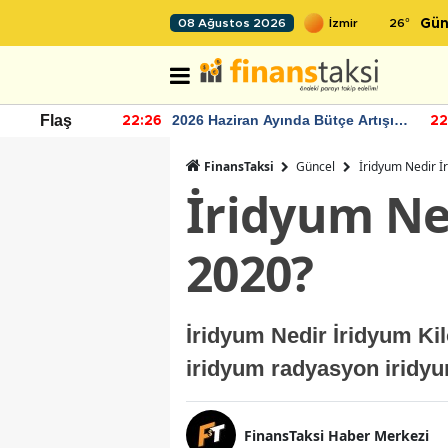
26
°
08 Ağustos 2026
Gün
r seviyesinin
2026 Haziran Ayında Bütçe Artışı
Flaş
22:26
22
Yaşandı
FinansTaksi
Güncel
İridyum Nedir İ
İridyum Ne
2020?
İridyum Nedir İridyum Ki
iridyum radyasyon iridyu
FinansTaksi Haber Merkezi