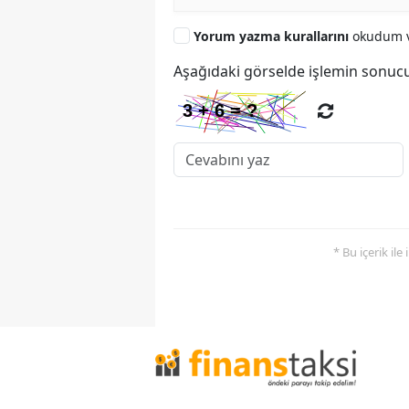
Yorum yazma kurallarını
okudum v
Aşağıdaki görselde işlemin sonucu
* Bu içerik ile