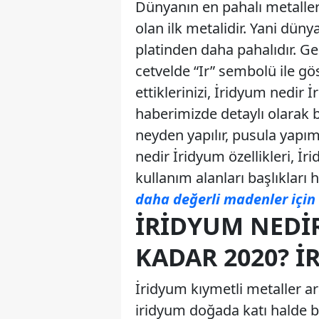
Dünyanın en pahalı metalle
olan ilk metalidir. Yani düny
platinden daha pahalıdır. G
cetvelde “Ir” sembolü ile gö
ettiklerinizi, İridyum nedir 
haberimizde detaylı olarak 
neyden yapılır, pusula yapım
nedir İridyum özellikleri, 
kullanım alanları başlıklar
daha değerli madenler için 
İRIDYUM NEDI
KADAR 2020? İ
İridyum kıymetli metaller a
iridyum doğada katı halde bu