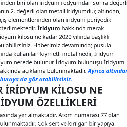
rinden biri olan iridyum rodyumdan sonra değerl
anın 2. değerli olan metali iridyumdur, altından,
eçiş elementlerinden olan iridyum periyodik
sterilmektedir.
İridyum
hakkında merak
İridyum kilosu ne kadar 2020 yılında başlıklı
bulabilirsiniz. Haberimiz devamında; pusula
ında kullanılan kıymetli metal nedir, İridyum
İridyum nerede bulunur İridyum bulunuşu İridyum
ı hakkında açıklama bulunmaktadır.
Ayrıca altında
buraya da göz atabilirsiniz.
R İRIDYUM KILOSU NE
RIDYUM ÖZELLIKLERI
rasında yer almaktadır. Atom numarası 77 olan
lunmaktadır. Çok sert ve kırılgan bir yapıya