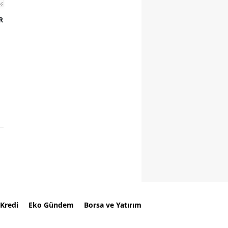
R
Kredi
Eko Gündem
Borsa ve Yatırım