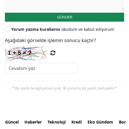
GÖNDER
Yorum yazma kurallarını
okudum ve kabul ediyorum
Aşağıdaki görselde işlemin sonucu kaçtır?
* Bu içerik ile ilgili yorum yok, ilk yorumu siz yazın, tartışalım *
Güncel
Haberler
Teknoloji
Kredi
Eko Gündem
Bors