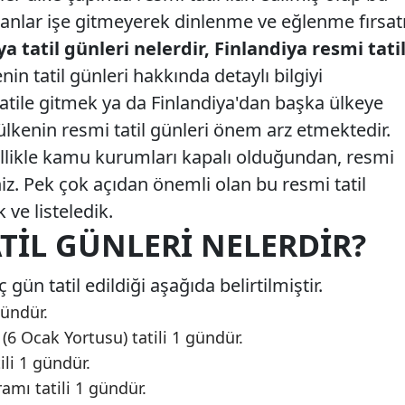
şanlar işe gitmeyerek dinlenme ve eğlenme fırsat
ya tatil günleri nelerdir, Finlandiya resmi tati
in tatil günleri hakkında detaylı bilgiyi
 tatile gitmek ya da Finlandiya'dan başka ülkeye
 ülkenin resmi tatil günleri önem arz etmektedir.
ellikle kamu kurumları kapalı olduğundan, resmi
niz. Pek çok açıdan önemli olan bu resmi tatil
k ve listeledik.
TIL GÜNLERI NELERDIR?
 gün tatil edildiği aşağıda belirtilmiştir.
gündür.
(6 Ocak Yortusu) tatili 1 gündür.
li 1 gündür.
amı tatili 1 gündür.