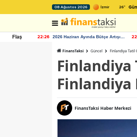
26
°
08 Ağustos 2026
Gün
r seviyesinin
2026 Haziran Ayında Bütçe Artışı
Flaş
22:26
22
Yaşandı
FinansTaksi
Güncel
Finlandiya Tatil
Finlandiya 
Finlandiya 
FinansTaksi Haber Merkezi