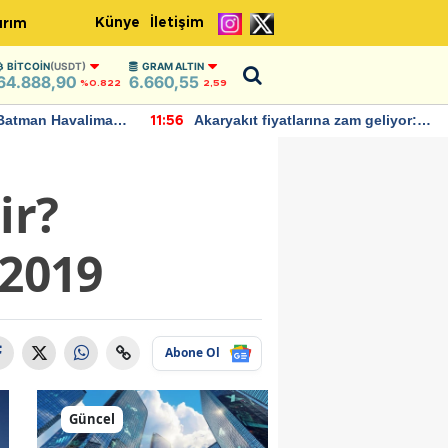
Künye
İletişim
ırım
BITCOIN
(USDT)
GRAM ALTIN
64.888,90
6.660,55
%0.822
2,59
Batman Havalimanı
Akaryakıt fiyatlarına zam geliyor:
11:56
 açıklamalarda
Yeni tarih açıklandı
ir?
 2019
Abone Ol
Güncel