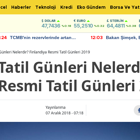
cel
Haberler
Teknoloji
Kredi
Eko Gündem
Borsa Ve Yat
DOLAR
EURO
STERLIN
47,7436
55,2510
64,4811
%0.18
%0.32
%0.38
TCMB'nin rezervlerinde artan
Bakan Şimşek, 
:24
12:03
momentum devam ediyor
için umut verici
bulundu
 Günleri Nelerdir? Finlandiya Resmi Tatil Günleri 2019
Tatil Günleri Nelerd
Resmi Tatil Günleri
Yayınlanma
07 Aralık 2018 - 07:18