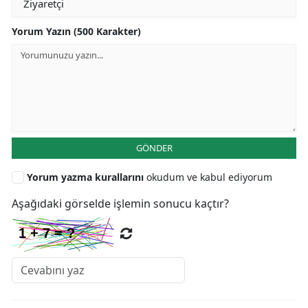
Yorum Yazın (500 Karakter)
GÖNDER
Yorum yazma kurallarını
okudum ve kabul ediyorum
Aşağıdaki görselde işlemin sonucu kaçtır?