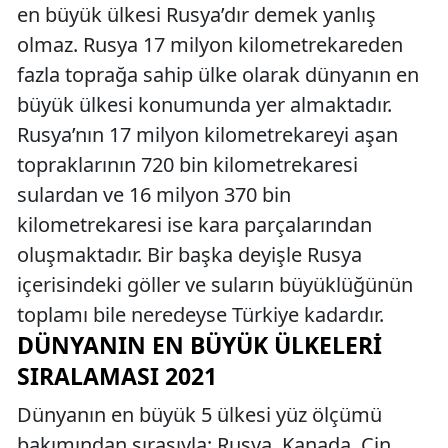
en büyük ülkesi Rusya’dır demek yanlış
olmaz. Rusya 17 milyon kilometrekareden
fazla toprağa sahip ülke olarak dünyanın en
büyük ülkesi konumunda yer almaktadır.
Rusya’nın 17 milyon kilometrekareyi aşan
topraklarının 720 bin kilometrekaresi
sulardan ve 16 milyon 370 bin
kilometrekaresi ise kara parçalarından
oluşmaktadır. Bir başka deyişle Rusya
içerisindeki göller ve suların büyüklüğünün
toplamı bile neredeyse Türkiye kadardır.
DÜNYANIN EN BÜYÜK ÜLKELERI
SIRALAMASI 2021
Dünyanın en büyük 5 ülkesi yüz ölçümü
bakımından sırasıyla; Rusya, Kanada, Çin,