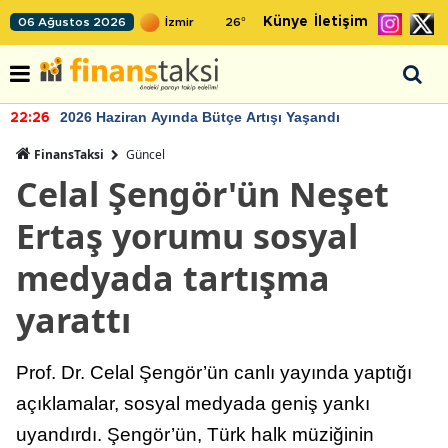
Künye
İletişim
06 Ağustos 2026
26
°
2026 Haziran Ayında Bütçe Artışı Yaşandı
22:26
FinansTaksi
Güncel
Celal Şengör'ün Neşet
Ertaş yorumu sosyal
medyada tartışma
yarattı
Prof. Dr. Celal Şengör’ün canlı yayında yaptığı
açıklamalar, sosyal medyada geniş yankı
uyandırdı. Şengör’ün, Türk halk müziğinin