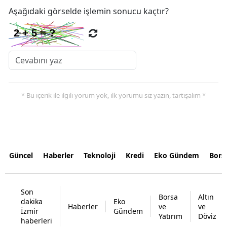
Aşağıdaki görselde işlemin sonucu kaçtır?
* Bu içerik ile ilgili yorum yok, ilk yorumu siz yazın, tartışalım *
Güncel
Haberler
Teknoloji
Kredi
Eko Gündem
Bors
Son
Borsa
Altın
dakika
Eko
Haberler
ve
ve
İzmir
Gündem
Yatırım
Döviz
haberleri