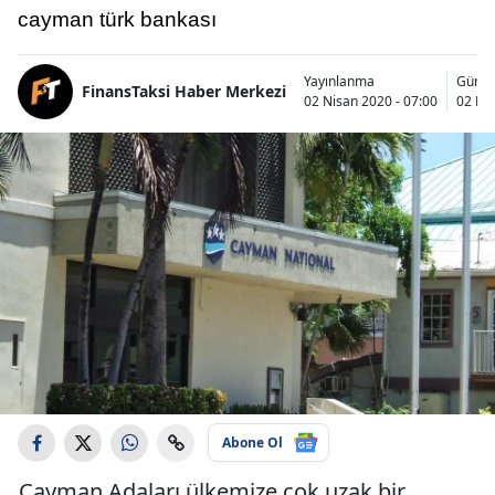
cayman türk bankası
Yayınlanma
Günce
FinansTaksi Haber Merkezi
02 Nisan 2020 - 07:00
02 Nis
Abone Ol
Cayman Adaları ülkemize çok uzak bir