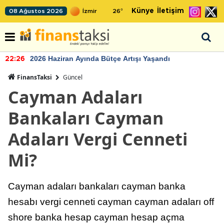
Künye
İletişim
08 Ağustos 2026
26
°
TCMB'nin rezervlerinde artan momentum devam ediyor
22:24
FinansTaksi
Güncel
Cayman Adaları
Bankaları Cayman
Adaları Vergi Cenneti
Mi?
Cayman adaları bankaları cayman banka
hesabı vergi cenneti cayman cayman adaları off
shore banka hesap cayman hesap açma