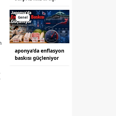
Genel
n
aponya’da enflasyon
baskısı güçleniyor
K