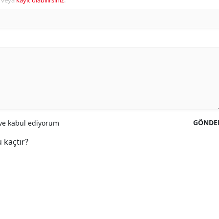
veya
kayıt olabilirsiniz
.
GÖNDE
e kabul ediyorum
 kaçtır?