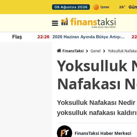
26
°
06 Ağustos 2026
Gün
r seviyesinin
2026 Haziran Ayında Bütçe Artışı
Flaş
22:26
22
Yaşandı
FinansTaksi
Genel
Yoksulluk Nafaka
Yoksulluk 
Nafakası N
Yoksulluk Nafakası Nedir
yoksulluk nafakası kaldı
FinansTaksi Haber Merkezi