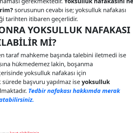
olmaması gerekmektedir.
Yoksulluk nafakasını n
irim?
sorusunun cevabı ise; yoksulluk nafakası
tarihten itibaren geçerlidir.
ONRA YOKSULLUK NAFAKASI
LABILIR MI?
en taraf mahkeme başında talebini iletmedi ise
sına hükmedemez lakin, boşanma
çerisinde yoksulluk nafakası için
ık sürede başvuru yapılmaz ise
yoksulluk
lmaktadır.
Tedbir nafakası hakkımda merak
atabilirsiniz.