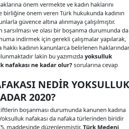
haklarına önem vermekte ve kadın haklarını
le birliğine önem veren Türk hukukunda kadının
unlarla güvence altına alınmaya çalışılmıştır.
inin sarsılması ve olası bir boşanma durumunda da
uma indirmek için gerekli çalışmalar yapılarak,
 hakkı kadının kanunlarca belirlenen haklarında
bulunmaktadır lakin bu yazımızda
yoksulluk
uk nafakası ne kadar olur?
sorularına cevap
FAKASI NEDIR YOKSULLU
ADAR 2020?
ve çiftlerin boşanması durumunda kanunen kadına
Yoksulluk nafakası da nafaka türlerinden biridir
75. maddesinde düzenlenmiştir.
Türk Medeni