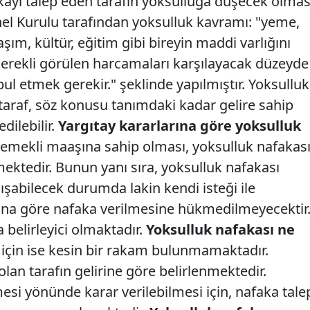
kayı talep eden tarafın yoksulluğa düşecek olmas
el Kurulu tarafından yoksulluk kavramı: "yeme,
şım, kültür, eğitim gibi bireyin maddi varlığını
 gerekli görülen harcamaları karşılayacak düzeyde
bul etmek gerekir." şeklinde yapılmıştır. Yoksulluk
taraf, söz konusu tanımdaki kadar gelire sahip
dilebilir.
Yargıtay kararlarına göre yoksulluk
 emekli maaşına sahip olması, yoksulluk nafakas
ektedir. Bunun yanı sıra, yoksulluk nafakası
ışabilecek durumda lakin kendi isteği ile
rına göre nafaka verilmesine hükmedilmeyecektir
belirleyici olmaktadır.
Yoksulluk nafakası ne
için ise kesin bir rakam bulunmamaktadır.
an tarafın gelirine göre belirlenmektedir.
esi yönünde karar verilebilmesi için, nafaka tale