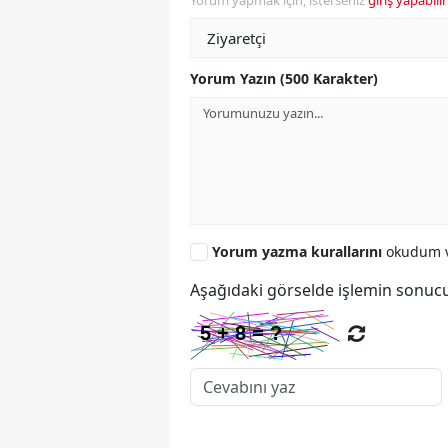
Yorum yapmak için, isterseniz
giriş yapabilir
Yorum Yazın (500 Karakter)
Yorum yazma kurallarını
okudum v
Aşağıdaki görselde işlemin sonucu