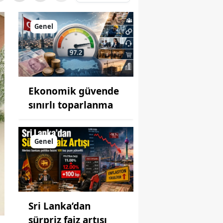
Genel
Ekonomik güvende
sınırlı toparlanma
Genel
Sri Lanka’dan
sürpriz faiz artışı