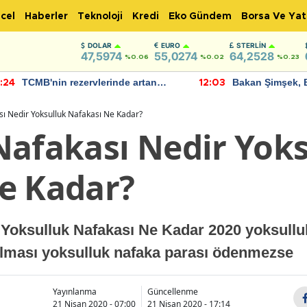
cel
Haberler
Teknoloji
Kredi
Eko Gündem
Borsa Ve Yat
DOLAR
EURO
STERLIN
47,5974
55,0274
64,2528
%0.06
%0.02
%0.23
TCMB'nin rezervlerinde artan
Bakan Şimşek, 
:24
12:03
momentum devam ediyor
için umut verici
bulundu
sı Nedir Yoksulluk Nafakası Ne Kadar?
Nafakası Nedir Yok
e Kadar?
 Yoksulluk Nafakası Ne Kadar 2020 yoksullu
rılması yoksulluk nafaka parası ödenmezse
Yayınlanma
Güncellenme
21 Nisan 2020 - 07:00
21 Nisan 2020 - 17:14