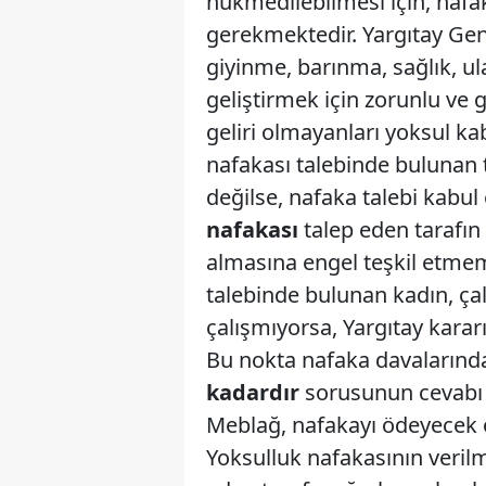
hükmedilebilmesi için, nafa
gerekmektedir. Yargıtay Gen
giyinme, barınma, sağlık, ula
geliştirmek için zorunlu ve
geliri olmayanları yoksul ka
nafakası talebinde bulunan 
değilse, nafaka talebi kabul e
nafakası
talep eden tarafın
almasına engel teşkil etmem
talebinde bulunan kadın, çal
çalışmıyorsa, Yargıtay kara
Bu nokta nafaka davalarında 
kadardır
sorusunun cevabı 
Meblağ, nafakayı ödeyecek ol
Yoksulluk nafakasının verilm