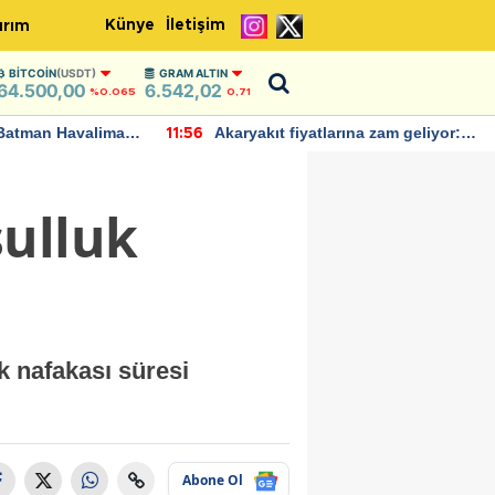
Künye
İletişim
ırım
BITCOIN
(USDT)
GRAM ALTIN
64.500,00
6.542,02
%0.065
0,71
Batman Havalimanı
Akaryakıt fiyatlarına zam geliyor:
11:56
 açıklamalarda
Yeni tarih açıklandı
sulluk
k nafakası süresi
Abone Ol