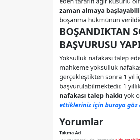
eden tarafın ağır kusurlu 
zaman almaya başlayabil
boşanma hükmünün verildiği 
BOŞANDIKTAN S
BAŞVURUSU YAPI
Yoksulluk nafakası talep ed
mahkeme yoksulluk nafaka
gerçekleştikten sonra 1 yıl i
başvurulabilmektedir. 1 yıll
nafakası talep hakkı
yok o
ettikleriniz için buraya göz 
Yorumlar
Takma Ad