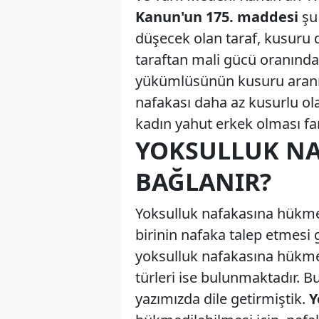
Kanun'un 175. maddesi
şu
düşecek olan taraf, kusuru 
taraftan mali gücü oranında 
yükümlüsünün kusuru aranma
nafakası daha az kusurlu ola
kadın yahut erkek olması f
YOKSULLUK NA
BAĞLANIR?
Yoksulluk nafakasına hükmed
birinin nafaka talep etmes
yoksulluk nafakasına hükm
türleri ise bulunmaktadır. 
yazımızda dile getirmiştik.
Y