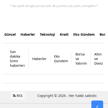
* Bu içerik ile ilgili yorum yok, ilk yorumu siz yazın, tartışalım *
Güncel
Haberler
Teknoloji
Kredi
Eko Gündem
Bors
Son
Borsa
Altın
dakika
Eko
Haberler
ve
ve
İzmir
Gündem
Yatırım
Döviz
haberleri
RSS
Copyright © 2026 . Her hakkı saklıdır.