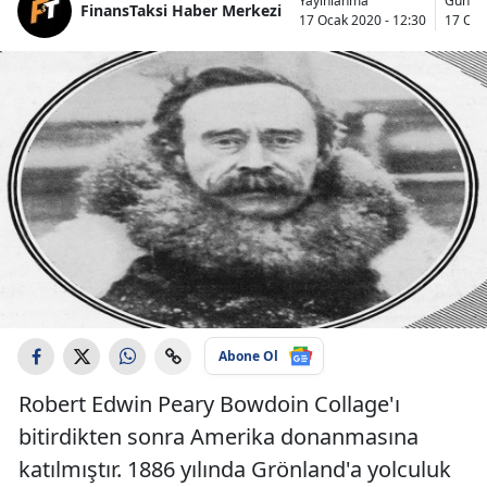
Yayınlanma
Günce
FinansTaksi Haber Merkezi
17 Ocak 2020 - 12:30
17 Oca
Abone Ol
Robert Edwin Peary Bowdoin Collage'ı
bitirdikten sonra Amerika donanmasına
katılmıştır. 1886 yılında Grönland'a yolculuk