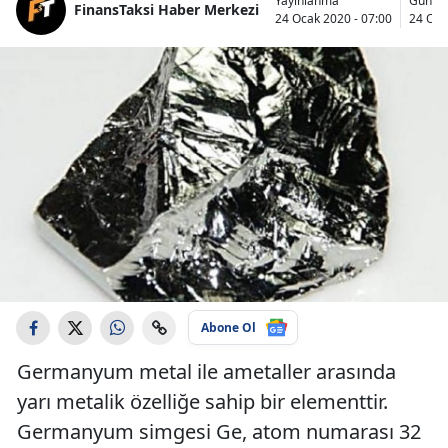
Yayınlanma
Günce
FinansTaksi Haber Merkezi
24 Ocak 2020 - 07:00
24 Oca
Abone Ol
Germanyum metal ile ametaller arasında
yarı metalik özelliğe sahip bir elementtir.
Germanyum simgesi Ge, atom numarası 32