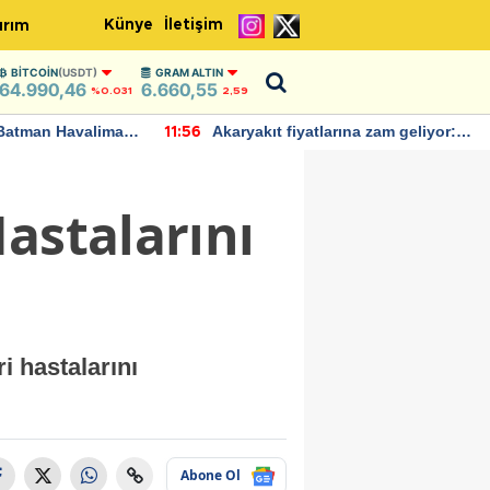
Künye
İletişim
ırım
BITCOIN
(USDT)
GRAM ALTIN
64.990,46
6.660,55
%0.031
2,59
Batman Havalimanı
Akaryakıt fiyatlarına zam geliyor:
11:56
 açıklamalarda
Yeni tarih açıklandı
astalarını
i hastalarını
Abone Ol