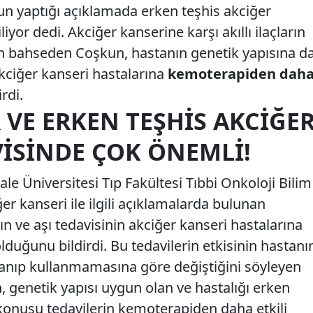
n yaptığı açıklamada erken teşhis akciğer
iyor dedi. Akciğer kanserine karşı akıllı ilaçların
dan bahseden Coşkun, hastanın genetik yapısına d
akciğer kanseri hastalarına
kemoterapiden dah
irdi.
R VE ERKEN TEŞHIS AKCIĞE
VISINDE ÇOK ÖNEMLI!
ale Üniversitesi Tıp Fakültesi Tıbbi Onkoloji Bilim
er kanseri ile ilgili açıklamalarda bulunan
arın ve aşı tedavisinin akciğer kanseri hastalarına
duğunu bildirdi. Bu tedavilerin etkisinin hastanı
llanıp kullanmamasına göre değiştiğini söyleyen
 genetik yapısı uygun olan ve hastalığı erken
 konusu tedavilerin kemoterapiden daha etkili