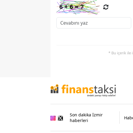
* Bu içerik ile
Son dakika İzmir
Habe
haberleri