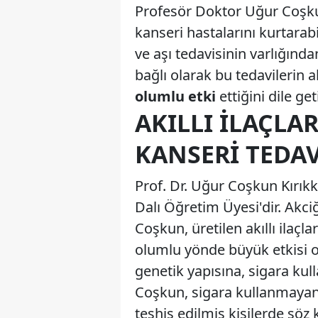
Profesör Doktor Uğur Coşku
kanseri hastalarını kurtarabil
ve aşı tedavisinin varlığın
bağlı olarak bu tedavilerin 
olumlu etki
ettiğini dile get
AKILLI İLAÇLA
KANSERI TEDA
Prof. Dr. Uğur Coşkun Kırıkk
Dalı Öğretim Üyesi'dir. Akciğ
Coşkun, üretilen akıllı ilaçl
olumlu yönde büyük etkisi ol
genetik yapısına, sigara ku
Coşkun, sigara kullanmayan,
teşhis edilmiş kişilerde söz