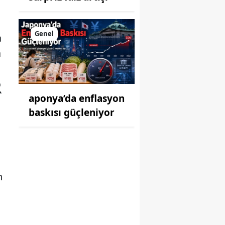
Genel
a
a
R
aponya’da enflasyon
baskısı güçleniyor
n