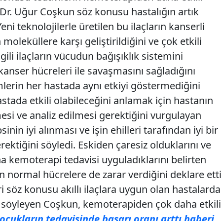
 Dr. Uğur Coşkun söz konusu hastalığın artık
eni teknolojilerle üretilen bu ilaçların kanserli
oleküllere karşı geliştirildiğini ve çok etkili
ili ilaçların vücudun bağışıklık sistemini
anser hücreleri ile savaşmasını sağladığını
mlerin her hastada aynı etkiyi göstermediğini
astada etkili olabileceğini anlamak için hastanın
mesi ve analiz edilmesi gerektiğini vurgulayan
n iyi alınması ve işin ehilleri tarafından iyi bir
rektiğini söyledi. Eskiden çaresiz olduklarını ve
a kemoterapi tedavisi uyguladıklarını belirten
normal hücrelere de zarar verdiğini deklare etti
i söz konusu akıllı ilaçlara uygun olan hastalarda
nı söyleyen Coşkun, kemoterapiden çok daha etkili
ocukların tedavisinde başarı oranı arttı haberi