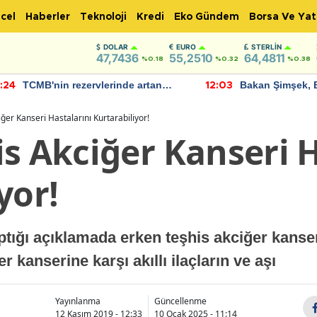
cel
Haberler
Teknoloji
Kredi
Eko Gündem
Borsa Ve Yat
DOLAR
EURO
STERLIN
47,7436
55,2510
64,4811
%0.18
%0.32
%0.38
TCMB'nin rezervlerinde artan
Bakan Şimşek, 
:24
12:03
momentum devam ediyor
için umut verici
bulundu
ğer Kanseri Hastalarını Kurtarabiliyor!
s Akciğer Kanseri H
yor!
tığı açıklamada erken teşhis akciğer kanser
r kanserine karşı akıllı ilaçların ve aşı
Yayınlanma
Güncellenme
12 Kasım 2019 - 12:33
10 Ocak 2025 - 11:14