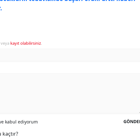
.
veya
kayıt olabilirsiniz
.
GÖNDE
e kabul ediyorum
 kaçtır?