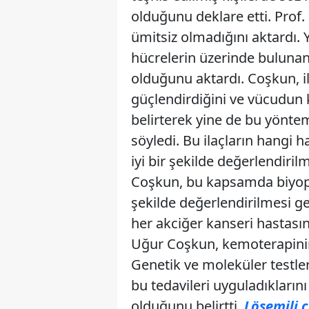
olduğunu deklare etti. Prof.
ümitsiz olmadığını aktardı. Y
hücrelerin üzerinde bulunan m
olduğunu aktardı. Coşkun, ilg
güçlendirdiğini ve vücudun k
belirterek yine de bu yönte
söyledi. Bu ilaçların hangi h
iyi bir şekilde değerlendiril
Coşkun, bu kapsamda biyopsini
şekilde değerlendirilmesi ge
her akciğer kanseri hastasın
Uğur Coşkun, kemoterapinin 
Genetik ve moleküler testler
bu tedavileri uyguladıkları
olduğunu belirtti.
Lösemili ç