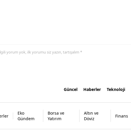
 ilgili yorum yok, ilk yorumu siz yazın, tartışalım *
Güncel
Haberler
Teknoloji
Eko
Borsa ve
Altın ve
rler
Finans
Gündem
Yatırım
Döviz