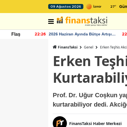
27
°
09 Ağustos 2026
Gün
r seviyesinin
2026 Haziran Ayında Bütçe Artışı
Flaş
22:26
22
Yaşandı
FinansTaksi
Genel
Erken Teşhis Akci
Erken Teşhi
Kurtarabili
Prof. Dr. Uğur Coşkun yap
kurtarabiliyor dedi. Akciğe
FinansTaksi Haber Merkezi