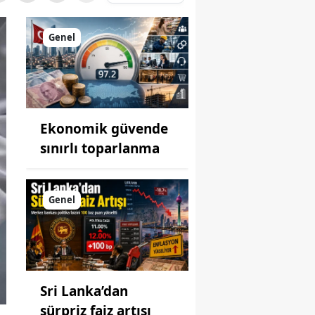
Genel
Ekonomik güvende
sınırlı toparlanma
Genel
Sri Lanka’dan
sürpriz faiz artışı