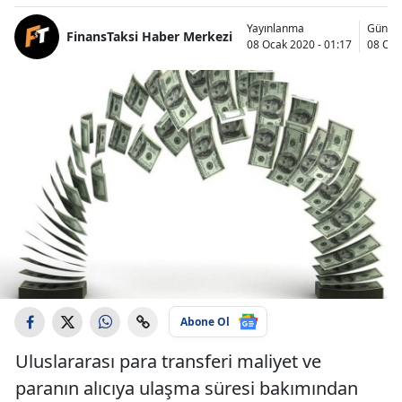
Yayınlanma
Günce
FinansTaksi Haber Merkezi
08 Ocak 2020 - 01:17
08 Oca
Abone Ol
Uluslararası para transferi maliyet ve
paranın alıcıya ulaşma süresi bakımından