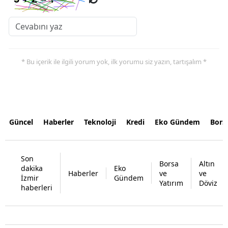
* Bu içerik ile ilgili yorum yok, ilk yorumu siz yazın, tartışalım *
Güncel
Haberler
Teknoloji
Kredi
Eko Gündem
Bors
Son
Borsa
Altın
dakika
Eko
Haberler
ve
ve
İzmir
Gündem
Yatırım
Döviz
haberleri