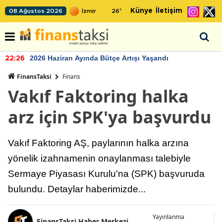
Künye
İletişim
08 Ağustos 2026
26
°
2026 Haziran Ayında Bütçe Artışı Yaşandı
22:26
FinansTaksi
Finans
Vakıf Faktoring halka
arz için SPK'ya başvurdu
Vakıf Faktoring AŞ, paylarının halka arzına
yönelik izahnamenin onaylanması talebiyle
Sermaye Piyasası Kurulu'na (SPK) başvuruda
bulundu. Detaylar haberimizde...
Yayınlanma
FinansTaksi Haber Merkezi