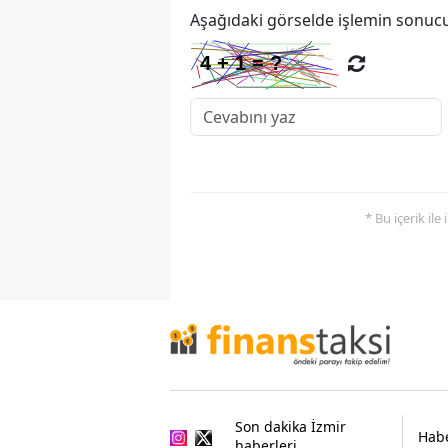
Aşağıdaki görselde işlemin sonucu
* Bu içerik ile
Son dakika İzmir
Habe
haberleri