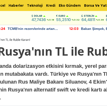
cel
Haberler
Teknoloji
Kredi
Eko Gündem
Borsa Ve Yat
DOLAR
EURO
STERLIN
47,7436
55,2510
64,4811
%0.18
%0.32
%0.38
TCMB'nin rezervlerinde artan
Bakan Şimşek, 
:24
12:03
momentum devam ediyor
için umut verici
bulundu
nın TL ile Ruble Kararı!
Rusya'nın TL ile Rub
landa dolarizasyon etkisini kırmak, yerel par
çin mutabakata vardı. Türkiye ve Rusya'nın TL
ulunan Rus Maliye Bakanı Siluanov, 4 Ekim
n Rusya'nın alternatif swift ve kredi kartı al
.