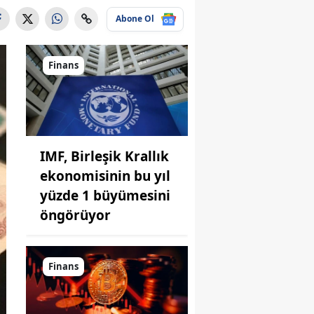
Abone Ol
Finans
IMF, Birleşik Krallık
ekonomisinin bu yıl
yüzde 1 büyümesini
öngörüyor
Finans