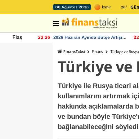
26
°
08 Ağustos 2026
Gün
r seviyesinin
2026 Haziran Ayında Bütçe Artışı
Flaş
22:26
22
Yaşandı
FinansTaksi
Finans
Türkiye ve Rusya'
Türkiye ve 
Türkiye ile Rusya ticari a
kullanımlarını artırmak i
hakkında açıklamalarda b
ve bundan böyle Türkiye'ni
bağlanabileceğini söyledi