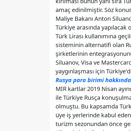
kırılması bunun yanı sıra Tür
amaç edinilmiştir. Söz konus
Maliye Bakanı Anton Siluano
Türkiye arasında yapılacak o
Türk Lirası kullanımına geçi
sisteminin alternatifi olan 
şirketlerinin entegrasyonunu
Siluanov, Visa ve Mastercard
yaygınlaşması için Türkiye'de
Rusya para birimi hakkında b
MIR kartlar 2019 Nisan ayın
ile Türkiye Rusça konuşulmay
olmuştu. Bu kapsamda Türki
üye iş yerlerinde kabul ede
turizm sezonundan önce gere