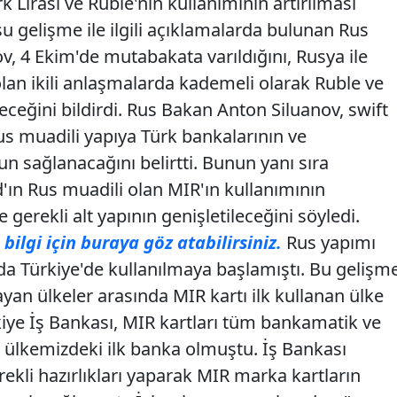
k Lirası ve Ruble'nin kullanımının artırılması
u gelişme ile ilgili açıklamalarda bulunan Rus
v, 4 Ekim'de mutabakata varıldığını, Rusya ile
lan ikili anlaşmalarda kademeli olarak Ruble ve
leceğini bildirdi. Rus Bakan Anton Siluanov, swift
Rus muadili yapıya Türk bankalarının ve
n sağlanacağını belirtti. Bunun yanı sıra
'ın Rus muadili olan MIR'ın kullanımının
 gerekli alt yapının genişletileceğini söyledi.
ilgi için buraya göz atabilirsiniz.
Rus yapımı
da Türkiye'de kullanılmaya başlamıştı. Bu gelişm
an ülkeler arasında MIR kartı ilk kullanan ülke
ye İş Bankası, MIR kartları tüm bankamatik ve
n ülkemizdeki ilk banka olmuştu. İş Bankası
kli hazırlıkları yaparak MIR marka kartların