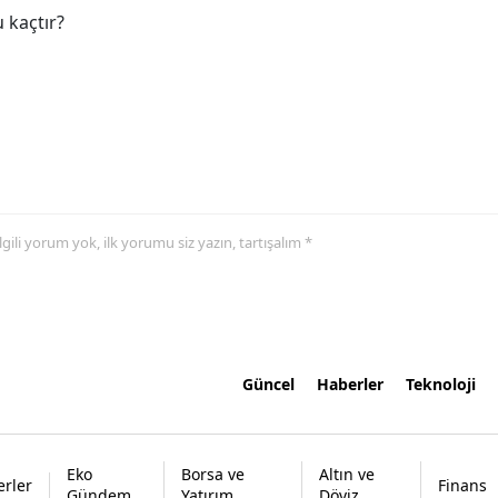
 kaçtır?
 ilgili yorum yok, ilk yorumu siz yazın, tartışalım *
Güncel
Haberler
Teknoloji
Eko
Borsa ve
Altın ve
rler
Finans
Gündem
Yatırım
Döviz