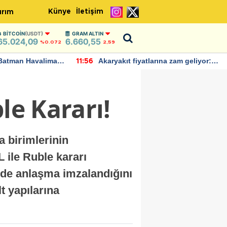
Künye
İletişim
ırım
BITCOIN
(USDT)
GRAM ALTIN
65.024,09
6.660,55
%0.072
2,59
Batman Havalimanı
Akaryakıt fiyatlarına zam geliyor:
11:56
 açıklamalarda
Yeni tarih açıklandı
le Kararı!
a birimlerinin
 ile Ruble kararı
'de anlaşma imzalandığını
t yapılarına