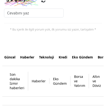
* Bu içerik ile ilgili yorum yok, ilk yorumu siz yazın, tartışalım *
Güncel
Haberler
Teknoloji
Kredi
Eko Gündem
Bors
Son
Borsa
Altın
dakika
Eko
Haberler
ve
ve
İzmir
Gündem
Yatırım
Döviz
haberleri