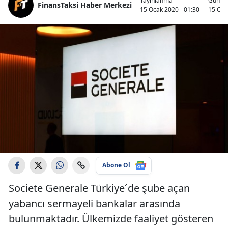
Yayınlanma
Günce
FinansTaksi Haber Merkezi
15 Ocak 2020 - 01:30
15 Oca
Abone Ol
Societe Generale Türkiye´de şube açan
yabancı sermayeli bankalar arasında
bulunmaktadır. Ülkemizde faaliyet gösteren