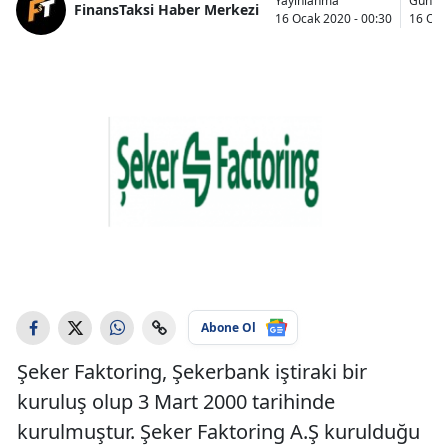
Yayınlanma
Günce
FinansTaksi Haber Merkezi
16 Ocak 2020 - 00:30
16 Oca
Abone Ol
Şeker Faktoring, Şekerbank iştiraki bir
kuruluş olup 3 Mart 2000 tarihinde
kurulmuştur. Şeker Faktoring A.Ş kurulduğu