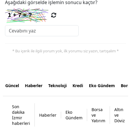
Aşağıdaki görselde işlemin sonucu kaçtır?
* Bu içerik ile ilgili yorum yok, ilk yorumu siz yazın, tartışalım *
Güncel
Haberler
Teknoloji
Kredi
Eko Gündem
Bors
Son
Borsa
Altın
dakika
Eko
Haberler
ve
ve
İzmir
Gündem
Yatırım
Döviz
haberleri