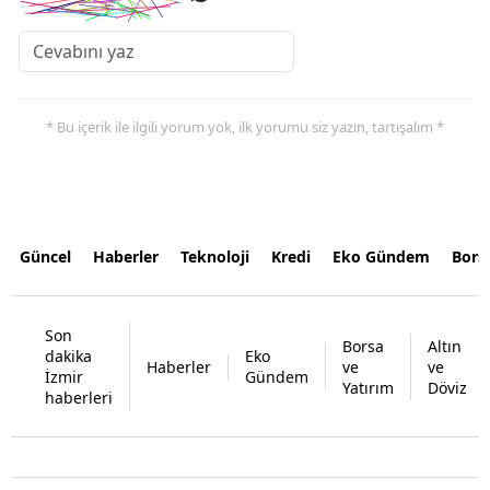
* Bu içerik ile ilgili yorum yok, ilk yorumu siz yazın, tartışalım *
Güncel
Haberler
Teknoloji
Kredi
Eko Gündem
Bors
Son
Borsa
Altın
dakika
Eko
Haberler
ve
ve
İzmir
Gündem
Yatırım
Döviz
haberleri