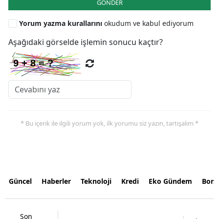
GÖNDER
Yorum yazma kurallarını
okudum ve kabul ediyorum
Aşağıdaki görselde işlemin sonucu kaçtır?
* Bu içerik ile ilgili yorum yok, ilk yorumu siz yazın, tartışalım *
Güncel
Haberler
Teknoloji
Kredi
Eko Gündem
Bors
Son