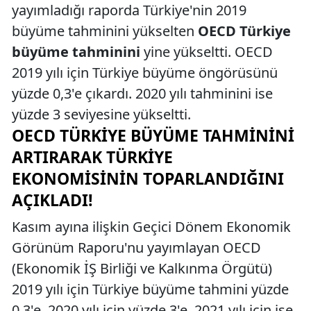
yayımladığı raporda Türkiye'nin 2019
büyüme tahminini yükselten
OECD Türkiye
büyüme tahminini
yine yükseltti. OECD
2019 yılı için Türkiye büyüme öngörüsünü
yüzde 0,3'e çıkardı. 2020 yılı tahminini ise
yüzde 3 seviyesine yükseltti.
OECD TÜRKIYE BÜYÜME TAHMININI
ARTIRARAK TÜRKIYE
EKONOMISININ TOPARLANDIĞINI
AÇIKLADI!
Kasım ayına ilişkin Geçici Dönem Ekonomik
Görünüm Raporu'nu yayımlayan OECD
(Ekonomik İŞ Birliği ve Kalkınma Örgütü)
2019 yılı için Türkiye büyüme tahmini yüzde
0,3'e, 2020 yılı için yüzde 3'e, 2021 yılı için ise