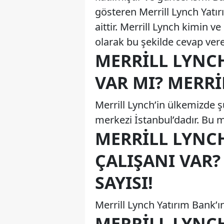
gösteren Merrill Lynch Yatır
aittir. Merrill Lynch kimin ve
olarak bu şekilde cevap vereb
MERRILL LYNCH
VAR MI? MERRI
Merrill Lynch’in ülkemizde ş
merkezi İstanbul’dadır. Bu m
MERRILL LYNCH
ÇALIŞANI VAR?
SAYISI!
Merrill Lynch Yatırım Bank’ı
MERRILL LYNC