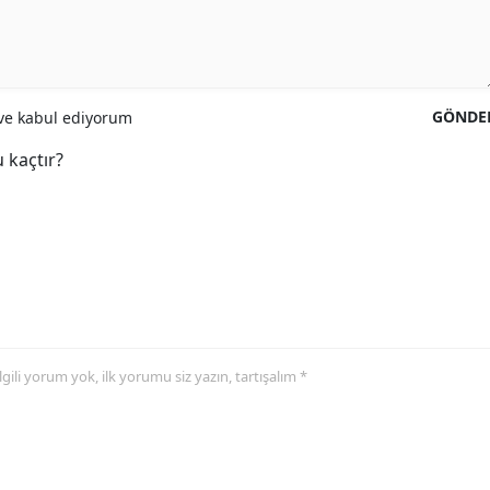
GÖNDE
e kabul ediyorum
 kaçtır?
 ilgili yorum yok, ilk yorumu siz yazın, tartışalım *