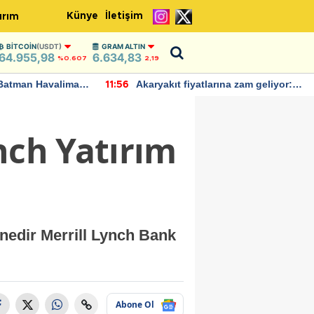
Künye
İletişim
ırım
BITCOIN
(USDT)
GRAM ALTIN
64.955,98
6.634,83
%0.607
2,19
Batman Havalimanı
Akaryakıt fiyatlarına zam geliyor:
11:56
 açıklamalarda
Yeni tarih açıklandı
nch Yatırım
 nedir Merrill Lynch Bank
Abone Ol