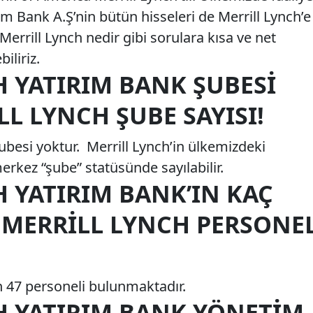
ım Bank A.Ş’nin bütün hisseleri de Merrill Lynch’e
 Merrill Lynch nedir gibi sorulara kısa ve net
iliriz.
 YATIRIM BANK ŞUBESI
LL LYNCH ŞUBE SAYISI!
ubesi yoktur. Merrill Lynch’in ülkemizdeki
erkez “şube” statüsünde sayılabilir.
 YATIRIM BANK’IN KAÇ
 MERRILL LYNCH PERSONE
n 47 personeli bulunmaktadır.
H YATIRIM BANK YÖNETIM