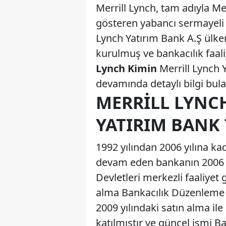
Merrill Lynch, tam adıyla Me
gösteren yabancı sermayeli k
Lynch Yatırım Bank A.Ş ülke
kurulmuş ve bankacılık faali
Lynch Kimin
Merrill Lynch 
devamında detaylı bilgi bulab
MERRILL LYNC
YATIRIM BANK
1992 yılından 2006 yılına kad
devam eden bankanın 2006 yı
Devletleri merkezli faaliyet 
alma Bankacılık Düzenleme 
2009 yılındaki satın alma il
katılmıştır ve güncel ismi B