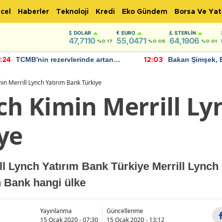
cel
Haberler
Teknoloji
Kredi
Eko Gündem
Borsa Ve Yat
DOLAR
EURO
STERLIN
47,7110
55,0471
64,1906
%0.17
%0.05
%0.01
TCMB'nin rezervlerinde artan
Bakan Şimşek, 
:24
12:03
momentum devam ediyor
için umut verici
bulundu
min Merrill Lynch Yatırım Bank Türkiye
ch Kimin Merrill Ly
ye
ll Lynch Yatırım Bank Türkiye Merrill Lynch
 Bank hangi ülke
Yayınlanma
Güncellenme
15 Ocak 2020 - 07:30
15 Ocak 2020 - 13:12