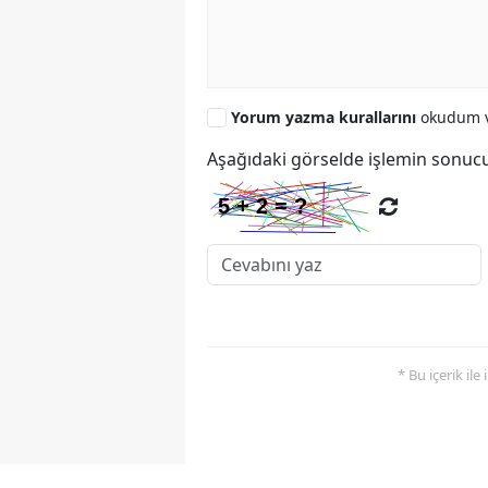
Yorum yazma kurallarını
okudum v
Aşağıdaki görselde işlemin sonucu
* Bu içerik ile