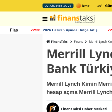
26
°
07 Ağustos 2026
Gün
r seviyesinin
2026 Haziran Ayında Bütçe Artışı
Flaş
22:26
22
Yaşandı
FinansTaksi
Finans
Merrill Lynch Ki
Merrill Lyn
Bank Türki
Merrill Lynch Kimin Merri
hesap açma Merrill Lynch
FinansTaksi Haber Merkezi