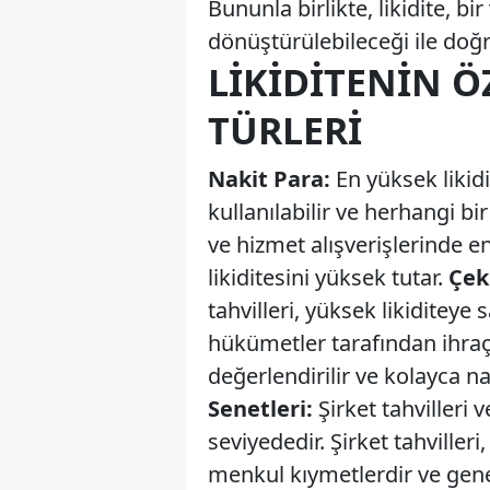
Bununla birlikte, likidite, b
dönüştürülebileceği ile doğru
LIKIDITENIN Ö
TÜRLERI
Nakit Para:
En yüksek likidi
kullanılabilir ve herhangi 
ve hizmet alışverişlerinde e
likiditesini yüksek tutar.
Çekl
tahvilleri, yüksek likiditeye s
hükümetler tarafından ihraç 
değerlendirilir ve kolayca na
Senetleri:
Şirket tahvilleri v
seviyededir. Şirket tahviller
menkul kıymetlerdir ve genel