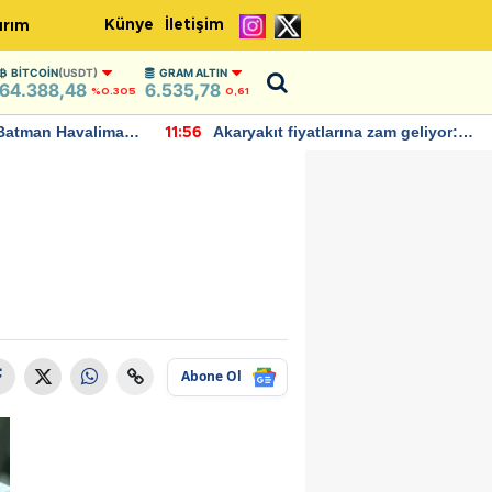
Künye
İletişim
ırım
BITCOIN
(USDT)
GRAM ALTIN
64.388,48
6.535,78
%0.305
0,61
Batman Havalimanı
Akaryakıt fiyatlarına zam geliyor:
11:56
 açıklamalarda
Yeni tarih açıklandı
Abone Ol