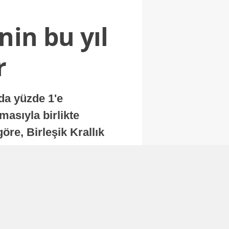
nin bu yıl
r
nda yüzde 1'e
masıyla birlikte
re, Birleşik Krallık
.
Abone Ol
Finans