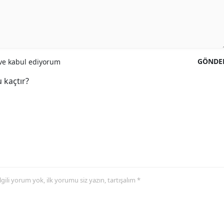
GÖNDE
e kabul ediyorum
 kaçtır?
 ilgili yorum yok, ilk yorumu siz yazın, tartışalım *