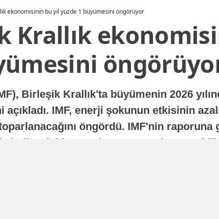
allık ekonomisinin bu yıl yüzde 1 büyümesini öngörüyor
ik Krallık ekonomisi
yümesini öngörüyo
MF), Birleşik Krallık'ta büyümenin 2026 yılı
 açıkladı. IMF, enerji şokunun etkisinin azal
oparlanacağını öngördü. IMF'nin raporuna gö
a istikrarlı bir toparlanma süreci yaşayabilir
Yayınlanma
16 Temmuz 2026 - 22:37