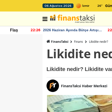
26
°
06 Ağustos 2026
Gün
r seviyesinin
2026 Haziran Ayında Bütçe Artışı
Flaş
22:26
22
Yaşandı
FinansTaksi
Finans
Likidite nedir?
Likidite ne
Likidite nedir? Likidite va
FinansTaksi Haber Merkezi