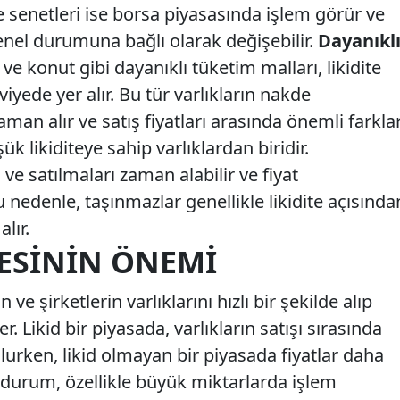
sse senetleri ise borsa piyasasında işlem görür ve
enel durumuna bağlı olarak değişebilir.
Dayanıkl
e konut gibi dayanıklı tüketim malları, likidite
iyede yer alır. Bu tür varlıkların nakde
man alır ve satış fiyatları arasında önemli farkla
k likiditeye sahip varlıklardan biridir.
 ve satılmaları zaman alabilir ve fiyat
Bu nedenle, taşınmazlar genellikle likidite açısında
lır.
TESININ ÖNEMI
n ve şirketlerin varlıklarını hızlı bir şekilde alıp
r. Likid bir piyasada, varlıkların satışı sırasında
olurken, likid olmayan bir piyasada fiyatlar daha
Bu durum, özellikle büyük miktarlarda işlem