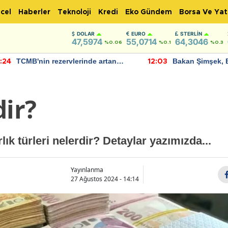
cel
Haberler
Teknoloji
Kredi
Eko Gündem
Borsa Ve Yat
DOLAR
EURO
STERLIN
47,5974
55,0714
64,3046
%0.06
%0.1
%0.3
TCMB'nin rezervlerinde artan
Bakan Şimşek, 
:24
12:03
momentum devam ediyor
için umut verici
bulundu
dir?
rlık türleri nelerdir? Detaylar yazımızda...
Yayınlanma
27 Ağustos 2024 - 14:14