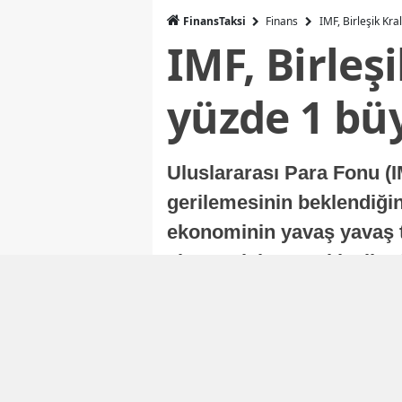
FinansTaksi
Finans
IMF, Birleşik Kr
IMF, Birleş
yüzde 1 bü
Uluslararası Para Fonu (I
gerilemesinin beklendiğini
ekonominin yavaş yavaş t
ekonomisi, sonraki yıllard
Nur Duman