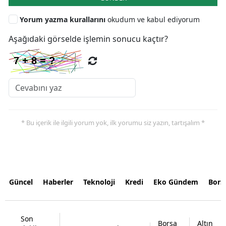
Yorum yazma kurallarını
okudum ve kabul ediyorum
Aşağıdaki görselde işlemin sonucu kaçtır?
* Bu içerik ile ilgili yorum yok, ilk yorumu siz yazın, tartışalım *
Güncel
Haberler
Teknoloji
Kredi
Eko Gündem
Bors
Son
Borsa
Altın