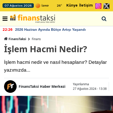
Künye
İletişim
07 Ağustos 2026
26
°
2026 Haziran Ayında Bütçe Artışı Yaşandı
22:26
FinansTaksi
Finans
İşlem Hacmi Nedir?
İşlem hacmi nedir ve nasıl hesaplanır? Detaylar
yazımızda...
Yayınlanma
FinansTaksi Haber Merkezi
27 Ağustos 2024 - 13:38