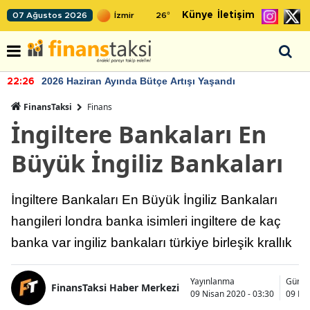
Künye
İletişim
07 Ağustos 2026
26
°
2026 Haziran Ayında Bütçe Artışı Yaşandı
22:26
FinansTaksi
Finans
İngiltere Bankaları En
Büyük İngiliz Bankaları
İngiltere Bankaları En Büyük İngiliz Bankaları
hangileri londra banka isimleri ingiltere de kaç
banka var ingiliz bankaları türkiye birleşik krallık
Yayınlanma
Günce
FinansTaksi Haber Merkezi
09 Nisan 2020 - 03:30
09 Nis