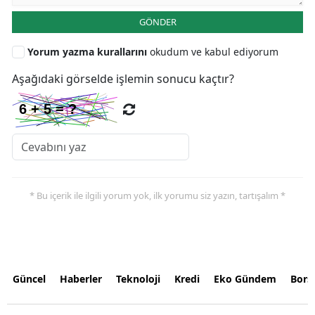
GÖNDER
Yorum yazma kurallarını
okudum ve kabul ediyorum
Aşağıdaki görselde işlemin sonucu kaçtır?
* Bu içerik ile ilgili yorum yok, ilk yorumu siz yazın, tartışalım *
Güncel
Haberler
Teknoloji
Kredi
Eko Gündem
Bors