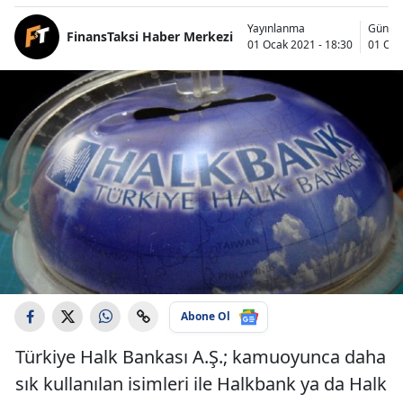
Yayınlanma
Günce
FinansTaksi Haber Merkezi
01 Ocak 2021 - 18:30
01 Oca
Abone Ol
Türkiye Halk Bankası A.Ş.; kamuoyunca daha
sık kullanılan isimleri ile Halkbank ya da Halk