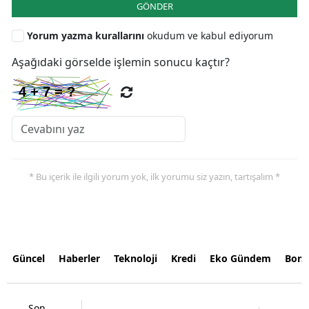
GÖNDER
Yorum yazma kurallarını
okudum ve kabul ediyorum
Aşağıdaki görselde işlemin sonucu kaçtır?
* Bu içerik ile ilgili yorum yok, ilk yorumu siz yazın, tartışalım *
Güncel
Haberler
Teknoloji
Kredi
Eko Gündem
Bors
Son