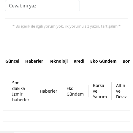
* Bu içerik ile ilgili yorum yok, ilk yorumu siz yazın, tartışalım *
Güncel
Haberler
Teknoloji
Kredi
Eko Gündem
Bors
Son
Borsa
Altın
dakika
Eko
Haberler
ve
ve
İzmir
Gündem
Yatırım
Döviz
haberleri