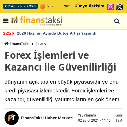
Künye
İletişim
07 Ağustos 2026
26
°
2026 Haziran Ayında Bütçe Artışı Yaşandı
22:26
FinansTaksi
Finans
Forex İşlemleri ve
Kazancı ile Güvenilirliği
dünyanın açık ara en büyük piyasasıdır ve onu
kredi piyasası izlemektedir. Forex işlemleri ve
kazancı, güvenilirliği yatırımcıların en çok önem
Yayınlanma
Güncel
FinansTaksi Haber Merkezi
02 Eylül 2021 - 11:46
18 Aral