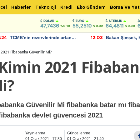
cel
Haberler
Teknoloji
Kredi
Eko Gündem
Borsa Ve Yat
DOLAR
EURO
STERLIN
47,7436
55,2510
64,4811
%0.18
%0.32
%0.38
TCMB'nin rezervlerinde artan
Bakan Şimşek, 
:24
12:03
momentum devam ediyor
için umut verici
bulundu
 2021 Fibabanka Güvenilir Mi?
Kimin 2021 Fibaba
i?
abanka Güvenilir Mi fibabanka batar mı fib
 fibabanka devlet güvencesi 2021
Yayınlanma
Güncellenme
01 Ocak 2021 - 17:30
01 Ocak 2021 - 21:40