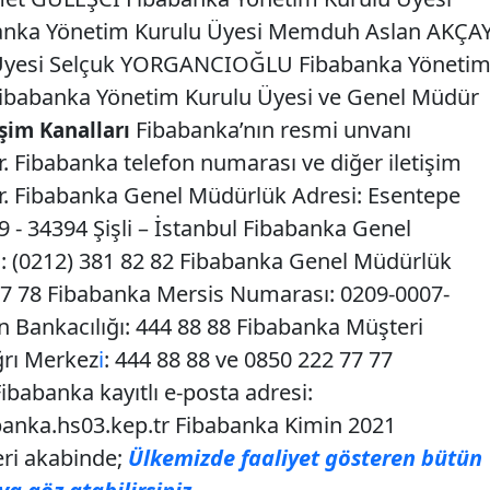
anka Yönetim Kurulu Üyesi Memduh Aslan AKÇA
 Üyesi Selçuk YORGANCIOĞLU Fibabanka Yöneti
Fibabanka Yönetim Kurulu Üyesi ve Genel Müdür
Fibabanka’nın resmi unvanı
şim Kanalları
. Fibabanka telefon numarası ve diğer iletişim
dir. Fibabanka Genel Müdürlük Adresi: Esentepe
- 34394 Şişli – İstanbul Fibabanka Genel
 (0212) 381 82 82 Fibabanka Genel Müdürlük
37 78 Fibabanka Mersis Numarası: 0209-0007-
 Bankacılığı: 444 88 88 Fibabanka Müşteri
ğrı Merkez
i
: 444 88 88 ve 0850 222 77 77
ibabanka kayıtlı e-posta adresi:
anka.hs03.kep.tr
Fibabanka Kimin 2021
eri akabinde;
Ülkemizde faaliyet gösteren bütün