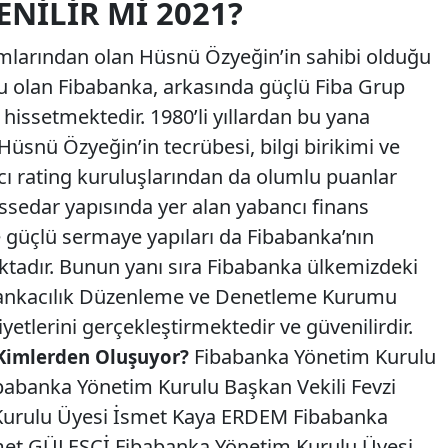
NILIR MI 2021?
amlarından olan Hüsnü Özyeğin’in sahibi olduğu
şu olan Fibabanka, arkasında güçlü Fiba Grup
hissetmektedir. 1980’li yıllardan bu yana
Hüsnü Özyeğin’in tecrübesi, bilgi birikimi ve
cı rating kuruluşlarından da olumlu puanlar
issedar yapısında yer alan yabancı finans
e güçlü sermaye yapıları da Fibabanka’nın
aktadır. Bunun yanı sıra Fibabanka ülkemizdeki
 Bankacılık Düzenleme ve Denetleme Kurumu
yetlerini gerçekleştirmektedir ve güvenilirdir.
Fibabanka Yönetim Kurulu
Kimlerden Oluşuyor?
banka Yönetim Kurulu Başkan Vekili Fevzi
urulu Üyesi İsmet Kaya ERDEM Fibabanka
et GÜLEŞCİ Fibabanka Yönetim Kurulu Üyesi