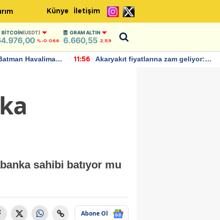
Künye
İletişim
ırım
BITCOIN
(USDT)
GRAM ALTIN
64.976,00
6.660,55
%-0.066
2,59
Batman Havalimanı
Akaryakıt fiyatlarına zam geliyor:
11:56
 açıklamalarda
Yeni tarih açıklandı
nka
abanka sahibi batıyor mu
Abone Ol