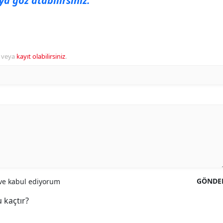
a göz atabilirsiniz.
veya
kayıt olabilirsiniz
.
GÖNDE
e kabul ediyorum
 kaçtır?