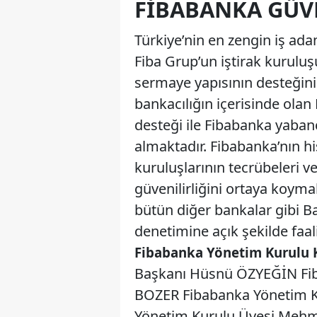
FIBABANKA GÜVE
Türkiye’nin en zengin iş ad
Fiba Grup’un iştirak kurulu
sermaye yapısının desteğini 
bankacılığın içerisinde olan 
desteği ile Fibabanka yaban
almaktadır. Fibabanka’nın h
kuruluşlarının tecrübeleri v
güvenilirliğini ortaya koym
bütün diğer bankalar gibi
denetimine açık şekilde faali
Fibabanka Yönetim Kurulu 
Başkanı Hüsnü ÖZYEĞİN Fiba
BOZER Fibabanka Yönetim K
Yönetim Kurulu Üyesi Mehm