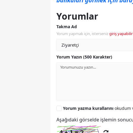
bankaları görmek için buray
Yorumlar
Takma Ad
Yorum yapmak için, isterseniz
giriş yapabilir
Yorum Yazın (500 Karakter)
Yorum yazma kurallarını
okudum v
Aşağıdaki görselde işlemin sonucu