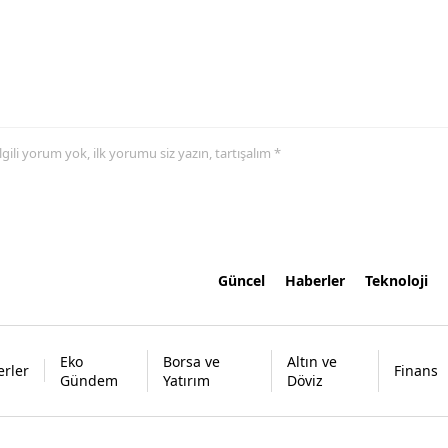
 ilgili yorum yok, ilk yorumu siz yazın, tartışalım *
Güncel
Haberler
Teknoloji
Eko
Borsa ve
Altın ve
rler
Finans
Gündem
Yatırım
Döviz