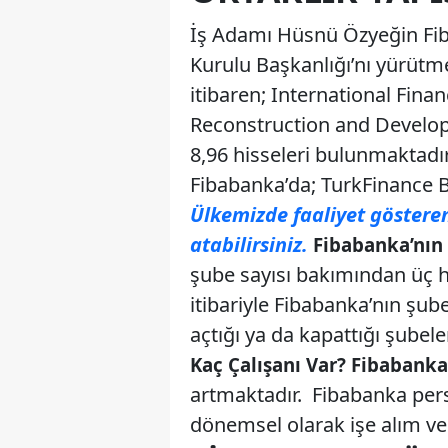
İş Adamı Hüsnü Özyeğin Fib
Kurulu Başkanlığı’nı yürütme
itibaren; International Fina
Reconstruction and Develop
8,96 hisseleri bulunmaktadır
Fibabanka’da; TurkFinance B.
Ülkemizde faaliyet göstere
atabilirsiniz.
Fibabanka’nın 
şube sayısı bakımından üç h
itibariyle Fibabanka’nın şu
açtığı ya da kapattığı şubele
Kaç Çalışanı Var? Fibabanka
artmaktadır. Fibabanka pers
dönemsel olarak işe alım ve 