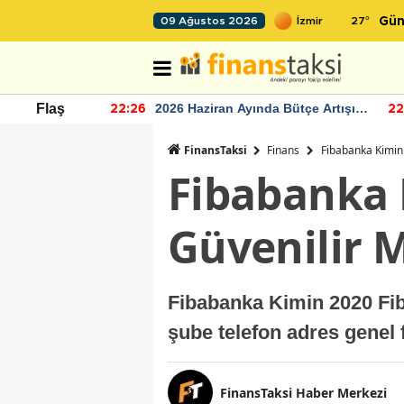
27
°
09 Ağustos 2026
Gün
r seviyesinin
2026 Haziran Ayında Bütçe Artışı
Flaş
22:26
22
Yaşandı
FinansTaksi
Finans
Fibabanka Kimin
Fibabanka 
Güvenilir M
Fibabanka Kimin 2020 Fib
şube telefon adres genel
FinansTaksi Haber Merkezi