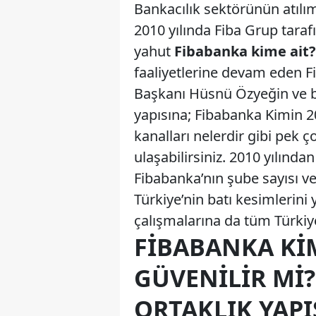
Bankacılık sektörünün atılım
2010 yılında Fiba Grup tarafı
yahut
Fibabanka kime ait?
faaliyetlerine devam eden F
Başkanı Hüsnü Özyeğin ve ba
yapısına; Fibabanka Kimin 2
kanalları nelerdir gibi pek
ulaşabilirsiniz. 2010 yılınd
Fibabanka’nın şube sayısı ve
Türkiye’nin batı kesimlerini
çalışmalarına da tüm Türkiy
FIBABANKA KI
GÜVENILIR MI
ORTAKLIK YAPI