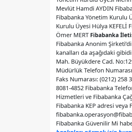
Mevlüt Hamdi AYDIN Fibab
Fibabanka Yönetim Kurulu
Kurulu Üyesi Hülya KEFELİ 
Ömer MERT
Fibabanka İleti
Fibabanka Anonim Şirketi’dir
kanalları da aşağıdaki gibi
Mah. Büyükdere Cad. No:129 
Müdürlük Telefon Numarası:
Faks Numarası: (0212) 258 
8081-4852 Fibabanka Telefon
Hizmetleri ve Fibabanka Ça
Fibabanka KEP adresi veya F
fibabanka.operasyon@fibab
Fibabanka Güvenilir Mi hab