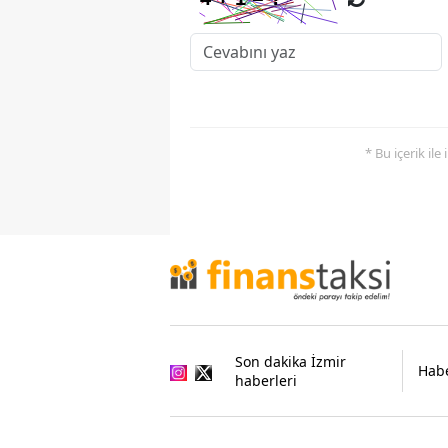
* Bu içerik ile
Son dakika İzmir
Habe
haberleri