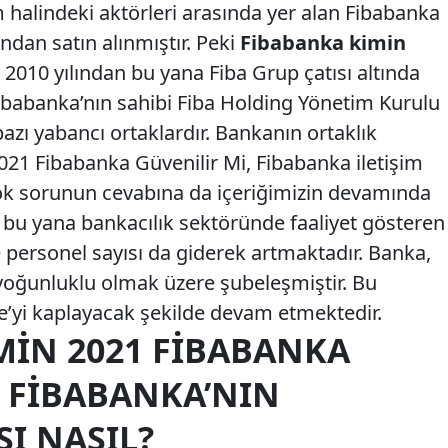
 halindeki aktörleri arasında yer alan Fibabanka
ndan satın alınmıştır. Peki
Fibabanka kimin
2010 yılından bu yana Fiba Grup çatısı altında
ibabanka’nın sahibi Fiba Holding Yönetim Kurulu
zı yabancı ortaklardır. Bankanın ortaklık
021 Fibabanka Güvenilir Mi, Fibabanka iletişim
 çok sorunun cevabına da içeriğimizin devamında
an bu yana bankacılık sektöründe faaliyet gösteren
 personel sayısı da giderek artmaktadır. Banka,
 yoğunluklu olmak üzere şubeleşmiştir. Bu
e’yi kaplayacak şekilde devam etmektedir.
MIN 2021 FIBABANKA
? FIBABANKA’NIN
SI NASIL?