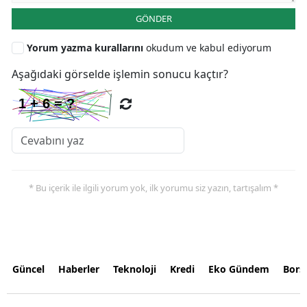
GÖNDER
Yorum yazma kurallarını
okudum ve kabul ediyorum
Aşağıdaki görselde işlemin sonucu kaçtır?
* Bu içerik ile ilgili yorum yok, ilk yorumu siz yazın, tartışalım *
Güncel
Haberler
Teknoloji
Kredi
Eko Gündem
Bors