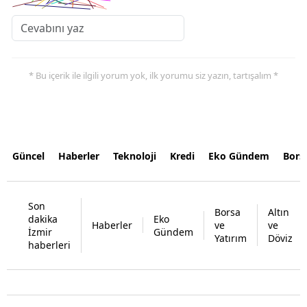
* Bu içerik ile ilgili yorum yok, ilk yorumu siz yazın, tartışalım *
Güncel
Haberler
Teknoloji
Kredi
Eko Gündem
Bors
Son
Borsa
Altın
dakika
Eko
Haberler
ve
ve
İzmir
Gündem
Yatırım
Döviz
haberleri