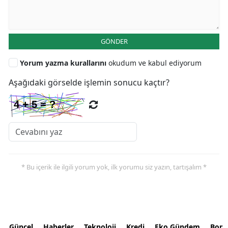
GÖNDER
Yorum yazma kurallarını
okudum ve kabul ediyorum
Aşağıdaki görselde işlemin sonucu kaçtır?
* Bu içerik ile ilgili yorum yok, ilk yorumu siz yazın, tartışalım *
Güncel
Haberler
Teknoloji
Kredi
Eko Gündem
Bors