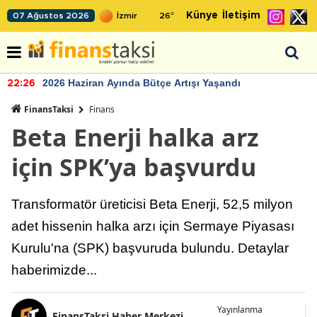
Künye
İletişim
07 Ağustos 2026
26
°
2026 Haziran Ayında Bütçe Artışı Yaşandı
22:26
FinansTaksi
Finans
Beta Enerji halka arz
için SPK’ya başvurdu
Transformatör üreticisi Beta Enerji, 52,5 milyon
adet hissenin halka arzı için Sermaye Piyasası
Kurulu'na (SPK) başvuruda bulundu. Detaylar
haberimizde...
Yayınlanma
FinansTaksi Haber Merkezi