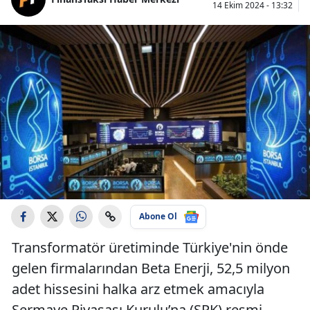
14 Ekim 2024 - 13:32
Abone Ol
Transformatör üretiminde Türkiye'nin önde
gelen firmalarından Beta Enerji, 52,5 milyon
adet hissesini halka arz etmek amacıyla
Sermaye Piyasası Kurulu’na (SPK) resmi