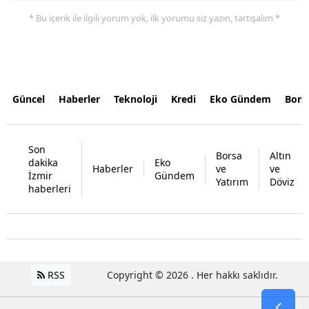
* Bu içerik ile ilgili yorum yok, ilk yorumu siz yazın, tartışalım *
Güncel
Haberler
Teknoloji
Kredi
Eko Gündem
Bors
Son
Borsa
Altın
dakika
Eko
Haberler
ve
ve
İzmir
Gündem
Yatırım
Döviz
haberleri
RSS
Copyright © 2026 . Her hakkı saklıdır.