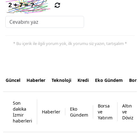
* Bu içerik ile ilgili yorum yok, ilk yorumu siz yazın, tartışalım *
Güncel
Haberler
Teknoloji
Kredi
Eko Gündem
Bors
Son
Borsa
Altın
dakika
Eko
Haberler
ve
ve
İzmir
Gündem
Yatırım
Döviz
haberleri