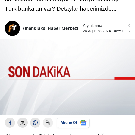
Türk bankaları var? Detaylar haberimizde...
Yayınlanma
Gün
FinansTaksi Haber Merkezi
28 Ağustos 2024 - 08:51
29 
Abone Ol